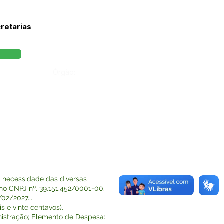
retarias
Órgão:
a necessidade das diversas
no CNPJ nº. 39.151.452/0001-00.
02/2027...
s e vinte centavos).
istração; Elemento de Despesa: