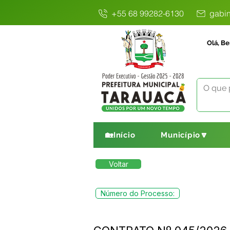
+55 68 99282-6130
gabin
Olá, Be
🏡Início
Município🔽
Voltar
Número do Processo: