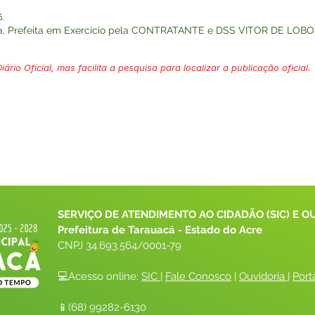
.
eira, Prefeita em Exercício pela CONTRATANTE e DSS VITOR DE LOBO
ário Oficial, mas facilita a pesquisa para localizar a publicação oficial.
SERVIÇO DE ATENDIMENTO AO CIDADÃO (SIC) E O
Prefeitura de Tarauacá - Estado do Acre
CNPJ 
34.693.564/0001-79
💻Acesso online: 
SIC 
| 
Fale Conosco
 | 
Ouvidoria
| 
Port
📱(68) 99282-6130 