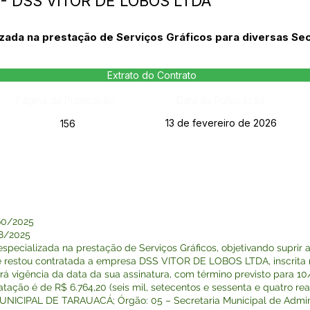
- DSS VITOR DE LOBOS LTDA
zada na prestação de Serviços Gráficos para diversas Sec
Extrato do Contrato
Página da Publicação:
Data da Publicação:
13 de fevereiro de 2026
156
60/2025
8/2025
ecializada na prestação de Serviços Gráficos, objetivando suprir 
que restou contratada a empresa DSS VITOR DE LOBOS LTDA, inscrita 
á vigência da data da sua assinatura, com término previsto para 10/
ação é de R$ 6.764,20 (seis mil, setecentos e sessenta e quatro reai
ICIPAL DE TARAUACÁ; Órgão: 05 – Secretaria Municipal de Admin