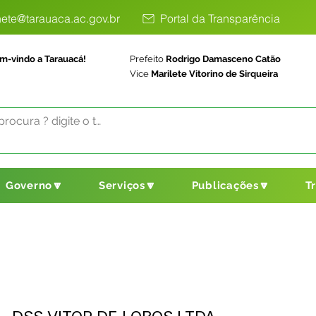
ete@tarauaca.ac.gov.br
Portal da Transparência
m-vindo a Tarauacá!
Prefeito
Rodrigo Damasceno Catão
Vice
Marilete Vitorino de Sirqueira
Governo🔽
Serviços🔽
Publicações🔽
T