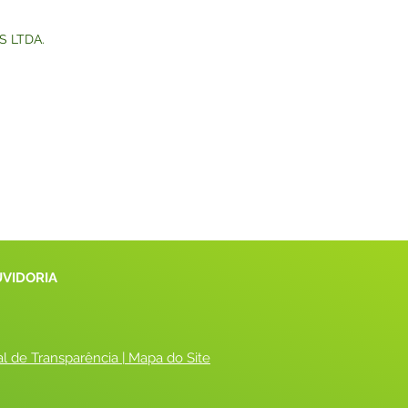
S LTDA.
UVIDORIA
al de Transparência
 |
 Mapa do Site