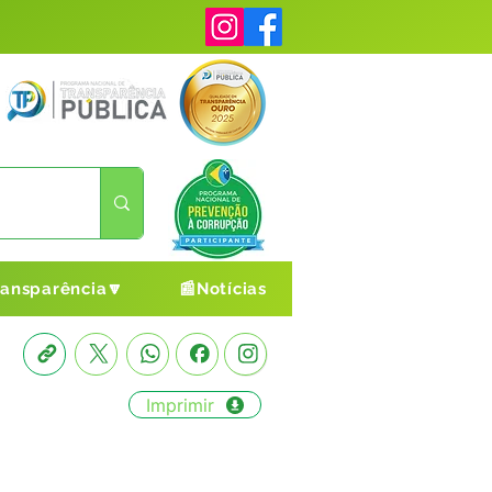
ransparência🔽
📰Notícias
Imprimir