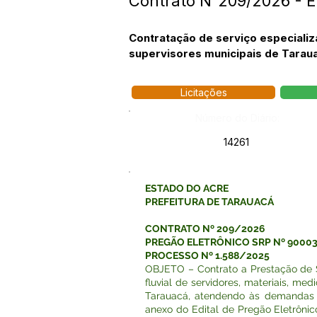
Contrato N°209/2026 - 
Contratação de serviço especiali
supervisores municipais de Taraua
Licitações
Número do Diário:
14261
ESTADO DO ACRE
PREFEITURA DE TARAUACÁ
CONTRATO Nº 209/2026
PREGÃO ELETRÔNICO SRP Nº 9000
PROCESSO Nº 1.588/2025
OBJETO – Contrato a Prestação de S
fluvial de servidores, materiais, me
Tarauacá, atendendo às demandas da
anexo do Edital de Pregão Eletrôn