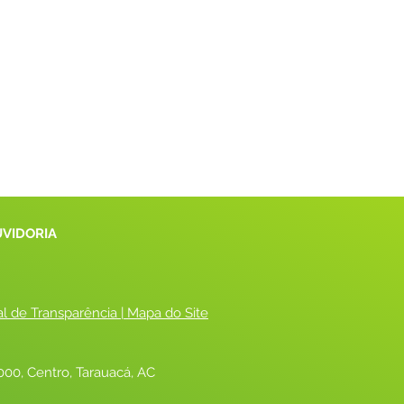
UVIDORIA
al de Transparência
 |
 Mapa do Site
00, Centro, Tarauacá, AC