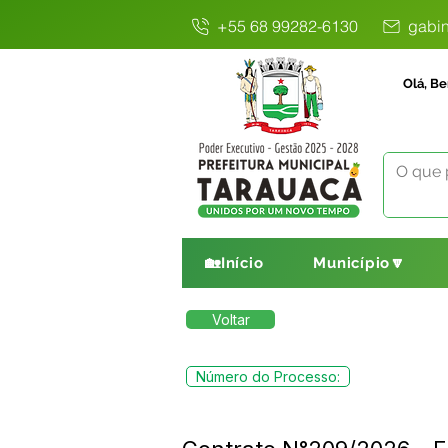
+55 68 99282-6130
gabin
Olá, Be
🏡Início
Município🔽
Voltar
Número do Processo: