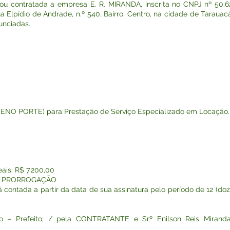
ou contratada a empresa E. R. MIRANDA, inscrita no CNPJ nº 50.
a Elpídio de Andrade, n.º 540, Bairro: Centro, na cidade de Taraua
unciadas.
ENO PORTE) para Prestação de Serviço Especializado em Locação..
ais: R$ 7.200,00
E PRORROGAÇÃO
á contada a partir da data de sua assinatura pelo período de 12 (do
 – Prefeito; / pela CONTRATANTE e Srº Enilson Reis Mirand