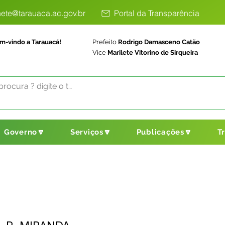
ete@tarauaca.ac.gov.br
Portal da Transparência
m-vindo a Tarauacá!
Prefeito
Rodrigo Damasceno Catão
Vice
Marilete Vitorino de Sirqueira
Governo🔽
Serviços🔽
Publicações🔽
T