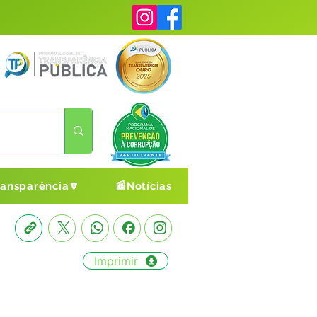
ransparência🔽
📰Notícias
Imprimir