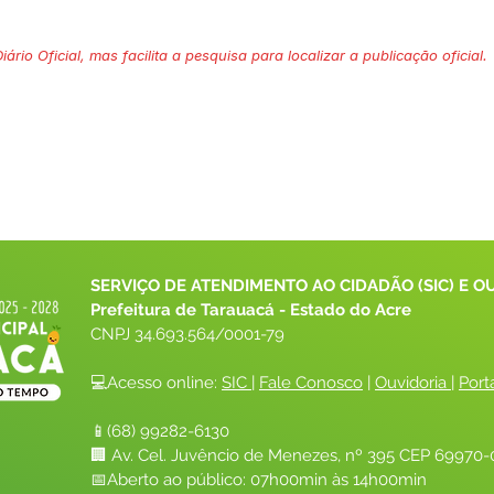
ário Oficial, mas facilita a pesquisa para localizar a publicação oficial.
SERVIÇO DE ATENDIMENTO AO CIDADÃO (SIC) E O
Prefeitura de Tarauacá - Estado do Acre
CNPJ 
34.693.564/0001-79
💻Acesso online: 
SIC 
| 
Fale Conosco
 | 
Ouvidoria
| 
Port
📱(68) 99282-6130 
🏢 Av. Cel. Juvêncio de Menezes, nº 395 CEP 69970-0
📅Aberto ao público: 07h00min às 14h00min