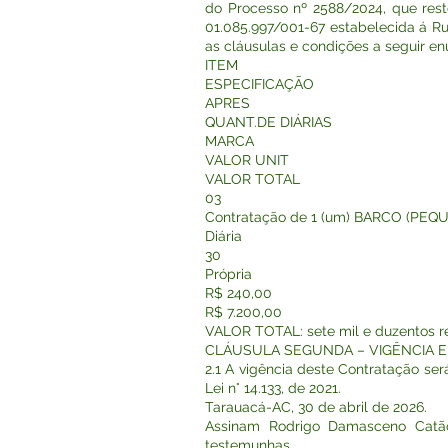
do Processo nº 2588/2024, que rest
01.085.997/001-67 estabelecida á Ru
as cláusulas e condições a seguir en
ITEM
ESPECIFICAÇÃO
APRES
QUANT.DE DIÁRIAS
MARCA
VALOR UNIT
VALOR TOTAL
03
Contratação de 1 (um) BARCO (PEQU
Diária
30
Própria
R$ 240,00
R$ 7.200,00
VALOR TOTAL: sete mil e duzentos re
CLÁUSULA SEGUNDA – VIGÊNCIA 
2.1 A vigência deste Contratação ser
Lei n° 14.133, de 2021.
Tarauacá-AC, 30 de abril de 2026.
Assinam Rodrigo Damasceno Catão
testemunhas.