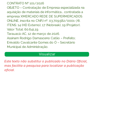
CONTRATO Nº 101/2026
OBJETO – Contratação de Empresa especializada na
aquisição de materiais de informática... contratada a
empresa XMERCADO REDE DE SUPERMERCADOS
ONLINE, inscrita no CNPJ nº.
03.709.582
/0001-78.
ITENS: 14 (HD Externo), 17 (Nobreak), 19 (Projetor).
Valor Total: 60.641,19.
Tarauacá-AC, 12 de março de 2026.
Assinam Rodrigo Damasceno Catão – Prefeito;
Enivaldo Cavalcante Gomes do Ó – Secretário
Municipal de Administração.
Visualizar
Este texto não substitui o publicado no Diário Oficial,
mas facilita a pesquisa para localizar a publicação
oficial.
Fale com a Prefeitura