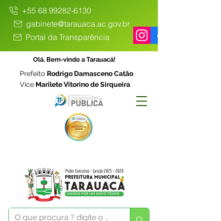
+55 68 99282-6130
gabinete@tarauaca.ac.gov.br
Portal da Transparência
Olá, Bem-vindo a Tarauacá!
Prefeito
Rodrigo Damasceno Catão
Vice
Marilete Vitorino de Sirqueira