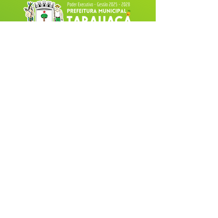
Fale com a Prefeitura
Whatsapp
SERVIÇO DE ATENDIMENTO AO 
CIDADÃO (SIC) E OUVIDORIA
Prefeitura de Tarauacá - Estado do 
Acre
CNPJ 
34.693.564/0001-79
💻Acesso online: 
SIC 
| 
Fale Conosco
 | 
Ouvidoria
| 
Portal de Transparência
 |
Mapa do Site
📱(68) 99282-6130 
🏢 Av. Cel. Juvêncio de Menezes, nº 