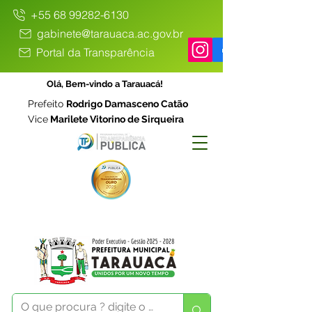
+55 68 99282-6130
gabinete@tarauaca.ac.gov.br
Portal da Transparência
Olá, Bem-vindo a Tarauacá!
Prefeito
Rodrigo Damasceno Catão
Vice
Marilete Vitorino de Sirqueira