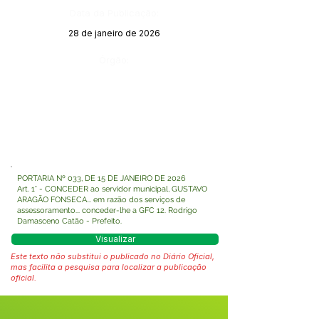
Data da Publicação:
28 de janeiro de 2026
Órgão:
PORTARIA Nº 033, DE 15 DE JANEIRO DE 2026
Art. 1° - CONCEDER ao servidor municipal, GUSTAVO
ARAGÃO FONSECA... em razão dos serviços de
assessoramento... conceder-lhe a GFC 12. Rodrigo
Damasceno Catão - Prefeito.
Visualizar
Este texto não substitui o publicado no Diário Oficial,
mas facilita a pesquisa para localizar a publicação
oficial.