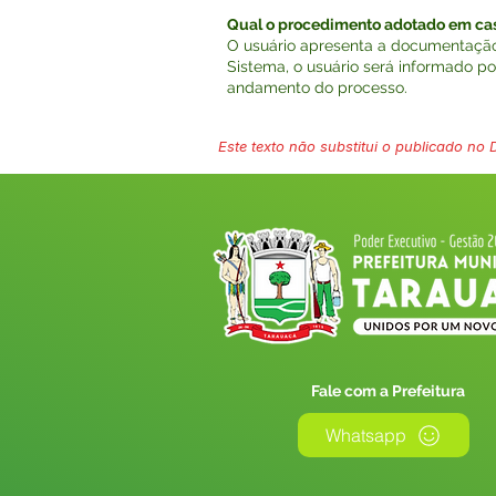
Qual o procedimento adotado em caso
O usuário apresenta a documentação
Sistema, o usuário será informado p
andamento do processo.
Este texto não substitui o publicado no Di
Fale com a Prefeitura
Whatsapp