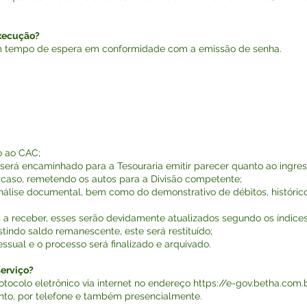
execução?
om tempo de espera em conformidade com a emissão de senha.
to ao CAC;
será encaminhado para a Tesouraria emitir parecer quanto ao ingr
o caso, remetendo os autos para a Divisão competente;
análise documental, bem como do demonstrativo de débitos, históric
 a receber, esses serão devidamente atualizados segundo os índices 
indo saldo remanescente, este será restituído;
ssual e o processo será finalizado e arquivado.
erviço?
ocolo eletrônico via internet no endereço
https://e-gov.betha.com
to, por telefone e também presencialmente.