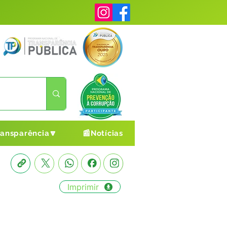
ransparência🔽
📰Notícias
Imprimir