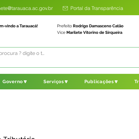
ete@tarauaca.ac.gov.br
Portal da Transparência
m-vindo a Tarauacá!
Prefeito
Rodrigo Damasceno Catão
Vice
Marilete Vitorino de Sirqueira
Governo🔽
Serviços🔽
Publicações🔽
T