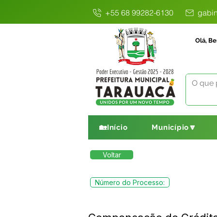
+55 68 99282-6130
gabin
Olá, Be
🏡Início
Município🔽
Voltar
Número do Processo: