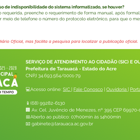
 de indisponibilidade do sistema informatizado, se houver?
 requerida, preenche o requerimento de forma manual, após formal
or meio de telefone o número do protocolo eletrônico, para que o
ário Oficial, mas facilita a pesquisa para localizar a publicação oficial.
SERVIÇO DE ATENDIMENTO AO CIDADÃO (SIC) E O
Prefeitura de Tarauacá - Estado do Acre
CNPJ 
34.693.564/0001-79
💻Acesso online: 
SIC 
| 
Fale Conosco
 | 
Ouvidoria
| 
Port
📱(68) 99282-6130 
🏢 Av. Cel. Juvêncio de Menezes, nº 395 CEP 69970-0
📅Aberto ao público: 07h00min às 14h00min
📧 
gabinete@tarauaca.ac.gov.br