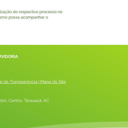
ização do respectivo processo no
 mesmo possa acompanhar o
UVIDORIA
al de Transparência
 |
 Mapa do Site
00, Centro, Tarauacá, AC