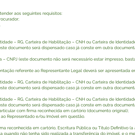
atender aos seguintes requisitos:
rocurador;
.
idade – RG, Carteira de Habilitação – CNH ou Carteira de Identidade 
este documento será dispensado caso já conste em outra documentaçã
a – CNPJ (este documento não será necessário estar impresso, basta
ção referente ao Representante Legal deverá ser apresentada em
idade – RG, Carteira de Habilitação – CNH ou Carteira de Identidade 
este documento será dispensado caso já conste em outra documentaçã
idade – RG, Carteira de Habilitação – CNH ou Carteira de Identidade 
este documento será dispensado caso já conste em outra documentaçã
rticular com firma reconhecida em cartório (documento original);
 ao Representado e/ou Imóvel em questão.
a reconhecida em cartório, Escritura Pública ou Título Definitivo 
a quando não tenha sido realizada a transferência do imóvel, e o