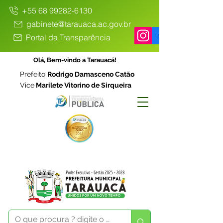
+55 68 99282-6130
gabinete@tarauaca.ac.gov.br
Portal da Transparência
Olá, Bem-vindo a Tarauacá!
Prefeito
Rodrigo Damasceno Catão
Vice
Marilete Vitorino de Sirqueira