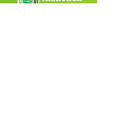
Fale com a Prefeitura
Whatsapp
SERVIÇO DE ATENDIMENTO AO 
CIDADÃO (SIC) E OUVIDORIA
Prefeitura de Tarauacá - Estado do 
Acre
CNPJ 
34.693.564/0001-79
💻Acesso online: 
SIC 
| 
Fale Conosco
 | 
Ouvidoria
| 
Portal de Transparência
 |
Mapa do Site
📱(68) 99282-6130 
🏢 Av. Cel. Juvêncio de Menezes, nº 
395 CEP 69970-000, Centro, Tarauacá, 
AC