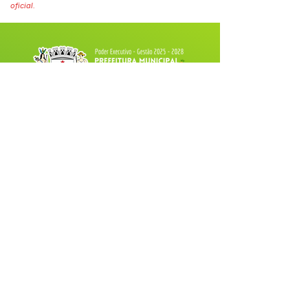
oficial.
Fale com a Prefeitura
Whatsapp
SERVIÇO DE ATENDIMENTO AO 
CIDADÃO (SIC) E OUVIDORIA
Prefeitura de Tarauacá - Estado do 
Acre
CNPJ 
34.693.564/0001-79
💻Acesso online: 
SIC 
| 
Fale Conosco
 | 
Ouvidoria
| 
Portal de Transparência
 |
Mapa do Site