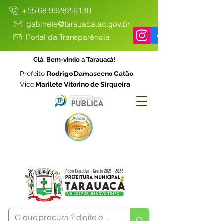
+55 68 99282-6130
gabinete@tarauaca.ac.gov.br
Portal da Transparência
Olá, Bem-vindo a Tarauacá!
Prefeito
Rodrigo Damasceno Catão
Vice
Marilete Vitorino de Sirqueira