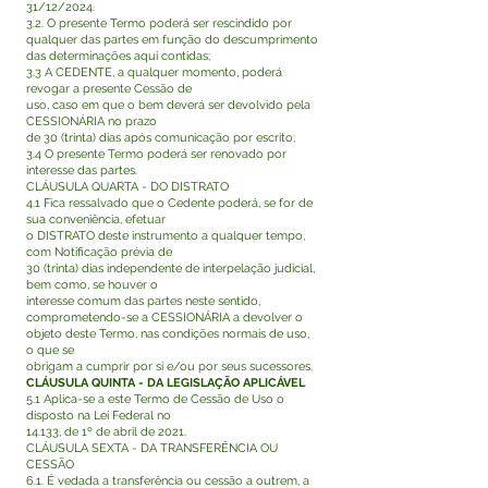
31/12/2024.
3.2. O presente Termo poderá ser rescindido por
qualquer das partes em função do descumprimento
das determinações aqui contidas;
3.3 A CEDENTE, a qualquer momento, poderá
revogar a presente Cessão de
uso, caso em que o bem deverá ser devolvido pela
CESSIONÁRIA no prazo
de 30 (trinta) dias após comunicação por escrito;
3.4 O presente Termo poderá ser renovado por
interesse das partes.
CLÁUSULA QUARTA - DO DISTRATO
4.1 Fica ressalvado que o Cedente poderá, se for de
sua conveniência, efetuar
o DISTRATO deste instrumento a qualquer tempo,
com Notificação prévia de
30 (trinta) dias independente de interpelação judicial,
bem como, se houver o
interesse comum das partes neste sentido,
comprometendo-se a CESSIONÁRIA a devolver o
objeto deste Termo, nas condições normais de uso,
o que se
obrigam a cumprir por si e/ou por seus sucessores.
CLÁUSULA QUINTA - DA LEGISLAÇÃO APLICÁVEL
5.1 Aplica-se a este Termo de Cessão de Uso o
disposto na Lei Federal no
14.133, de 1º de abril de 2021.
CLÁUSULA SEXTA - DA TRANSFERÊNCIA OU
CESSÃO
6.1. É vedada a transferência ou cessão a outrem, a