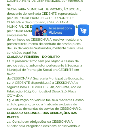
LUCINÉIA NERY DE LIMA MENEZES, por intermédio
da
SECRETARIA MUNICIPAL DE PROMOÇÃO SOCIAL,
doravante denominada CEDENTE, representada
pelo seu titular, FRANCISCO LELIO NUNES DE
OLIVEIRA, e de outro lado, a SECRETARIA
MUNICIPAL DE EDUCAÇÃO, neste ato representado
pelo titular, MARIA LUCICLÉIA NERY DE LIMA,
simplesmente
denominado de CESSIONÁRIA, resolvem celebrar o
presente instrumento de contrato de cessão plena
de uso de veículo/automotor, mediante cláusulas e
condições seguintes:
CLÁUSULA PRIMEIRA - DO OBJETO
1.1. O presente termo tem por objeto a cessão de
uso de veículo automotor pertencente à Secretaria
Municipal de Promoção Social ora CEDENTE em
favor
da CESSIONÁRIA Secretaria Municipal de Educação.
1.2. A CEDENTE disponibilizará a CESSIONÁRIA o
seguinte bem: CHEVROLET/S10, cor Prata, Ano de
Fabricação 2023, Combustível Diesel S10, Placa
QWM1D95.
1.3. A utilização do veículo far-se-á mediante Cessão,
a título precário, tendo a finalidade exclusiva de
atender as demandas de serviço do CESSIONÁRIO.
CLÁUSULA SEGUNDA - DAS OBRIGAÇÕES DAS
PARTES
2.1. Constituem obrigações da CESSIONÁRIA:
a) Zelar pela integridade dos bens, conservando-o