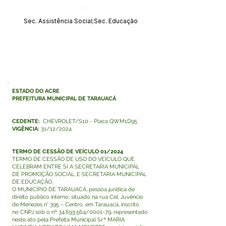
Órgão:
Sec. Assistência Social;Sec. Educação
ESTADO DO ACRE
PREFEITURA MUNICIPAL DE TARAUACÁ
CEDENTE:
CHEVROLET/S10 - Placa QWM1D95
VIGÊNCIA:
31/12/2024
TERMO DE CESSÃO DE VEÍCULO 01/2024
TERMO DE CESSÃO DE USO DO VEÍCULO QUE
CELEBRAM ENTRE SI A SECRETARIA MUNICIPAL
DE PROMOÇÃO SOCIAL, E SECRETARIA MUNICIPAL
DE EDUCAÇÃO.
O MUNICÍPIO DE TARAUACÁ, pessoa jurídica de
direito público interno, situado na rua Cel. Juvêncio
de Menezes n° 395 – Centro, em Tarauacá, inscrito
no CNPJ sob o nº
34.693.564
/0001-79, representado
neste ato pela Prefeita Municipal Sr.ª MARIA