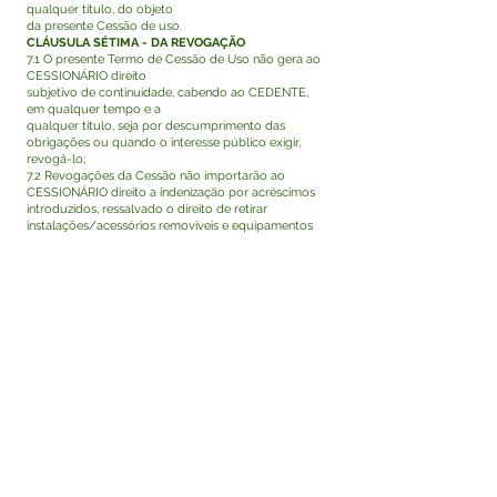
qualquer título, do objeto
da presente Cessão de uso.
CLÁUSULA SÉTIMA - DA REVOGAÇÃO
7.1 O presente Termo de Cessão de Uso não gera ao
CESSIONÁRIO direito
subjetivo de continuidade, cabendo ao CEDENTE,
em qualquer tempo e a
qualquer título, seja por descumprimento das
obrigações ou quando o interesse público exigir,
revogá-lo;
7.2 Revogações da Cessão não importarão ao
CESSIONÁRIO direito a indenização por acréscimos
introduzidos, ressalvado o direito de retirar
instalações/acessórios removíveis e equipamentos
que lhe pertençam.
CLÁUSULA OITAVA - DO PREÇO E DO REAJUSTE
8.1. A Cessão de uso tem caráter gratuito e
intransferível.
CLÁUSULA NONA - DA FISCALIZAÇÃO
9.1. Ao CEDENTE reserva-se o direito de acesso ao
bem público objeto desta
Cessão, a fim de proceder à vistoria e a outras
diligências que entender convenientes.
CLÁUSULA DÉCIMA - DA PUBLICAÇÃO
10.1. Este Termo de Cessão de Uso será publicado
em extrato no Diário Oficial do Estado do Acre.
E, por estarem justas e contratadas, assinam as
partes o presente termo, vias
de um só teor e forma, juntamente com as
testemunhas presentes.