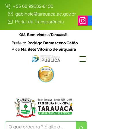
+55 68 99282-6130
gabinete@tarauaca.ac.gov.br
Portal da Transparência
Olá, Bem-vindo a Tarauacá!
Prefeito
Rodrigo Damasceno Catão
Vice
Marilete Vitorino de Sirqueira