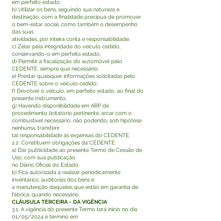
em perfeito estado;
b) Utilizar os bens, seguindo sua natureza e
destinação, com a finalidade precípua de promover
o bem-estar social, como também o desempenho
das suas
atividades, por inteira conta e responsabilidade;
c) Zelar pela integridade do veículo cedido,
conservando-o em perfeito estado;
d) Permitir a fiscalização do automóvel pelo
CEDENTE, sempre que necessário;
e) Prestar quaisquer informações solicitadas pelo
CEDENTE sobre o veículo cedido;
f) Devolver o veículo, em perfeito estado, ao final do
presente Instrumento;
g) Havendo disponibilidade em ARP de
procedimento licitatório pertinente, arcar com o
combustível necessário, não podendo, sob hipótese
nenhuma, transferir
tal responsabilidade às expensas do CEDENTE.
2.2. Constituem obrigações da CEDENTE:
a) Dar publicidade ao presente Termo de Cessão de
Uso, com sua publicação
no Diário Oficial do Estado.
b) Fica autorizada a realizar periodicamente
inventários, auditorias dos bens e
a manutenção daqueles que estão em garantia de
fábrica, quando necessário.
CLÁUSULA TERCEIRA - DA VIGÊNCIA
3.1. A vigência do presente Termo terá início no dia
01/05/2024 e término em