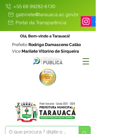
+55 68 99282-6130
gabinete@tarauaca.ac.gov.br
Portal da Transparência
Olá, Bem-vindo a Tarauacá!
Prefeito
Rodrigo Damasceno Catão
Vice
Marilete Vitorino de Sirqueira