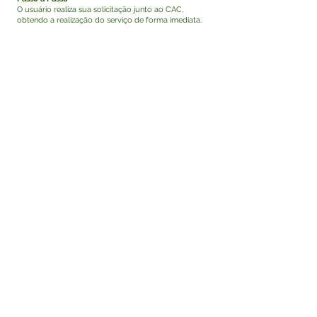
O usuário realiza sua solicitação junto ao CAC,
obtendo a realização do serviço de forma imediata.
Como acompanhar o andamento do serviço?
Não será necessário acompanhamento, uma vez que
a realização do serviço se dará de forma imediata.
Qual o procedimento adotado em caso de
indisponibilidade do sistema informatizado, se
houver?
O usuário apresenta a documentação requerida,
preenche o requerimento de forma manual onde
informará um e-mail e número de telefone para
contato, após a emissão da Certidão Positiva com
Efeito Negativo no Sistema, esta será encaminhada
para o e-mail disponibilizado, sendo o usuário
informado por meio de telefone da conclusão do
serviço solicitado.
Este texto não substitui o publicado no Diário Oficial,
mas facilita a pesquisa para localizar a publicação
oficial.