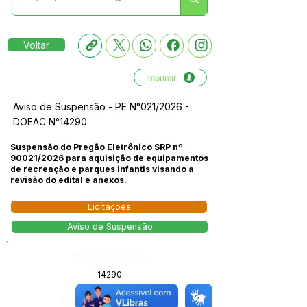
Voltar
Imprimir
Aviso de Suspensão - PE N°021/2026 -
DOEAC N°14290
Suspensão do Pregão Eletrônico SRP nº
90021/2026 para aquisição de equipamentos
de recreação e parques infantis visando a
revisão do edital e anexos.
Licitações
Aviso de Suspensão
Número do Diário:
14290
Página da Publicação: