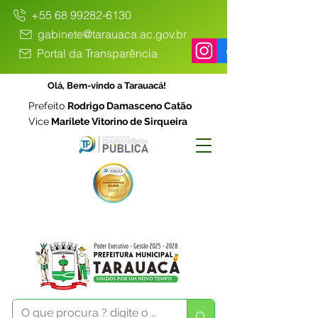
+55 68 99282-6130
gabinete@tarauaca.ac.gov.br
Portal da Transparência
Olá, Bem-vindo a Tarauacá!
Prefeito
Rodrigo Damasceno Catão
Vice
Marilete Vitorino de Sirqueira