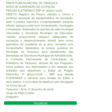
PREFEITURA MUNICIPAL DE TARAUACÁ
AVISO DE SUSPENSÃO DE LICITAÇÃO
PREGÃO ELETRÔNICO SRP Nº. 90021/2026
OBJETO: Registro de Preços visando à futura e
eventual aquisição de equipamentos de recreação,
lazer e prática esportiva, compreendendo parques
infantis (playgrounds) com fornecimento, montagem
e instalação, destinados às escolas da rede municipal
vinculadas à Secretaria Municipal de Educação,
visando proporcionar espaços adequados de
recreação e desenvolvimento infantil, bem como
aparelhos de academia ao ar livre, somente com
fornecimento, destinados às praças públicas do
Município de Tarauacá, para atendimento das
demandas da Secretaria Municipal de Administração.
A Comissão Permanente de Contratação da
Prefeitura de Tarauacá, através de seu Pregoeiro,
torna público aos interessados e em especial aos
licitantes que adquiriram o Edital do Pregão
Eletrônico nº 90021/2026 - SRP, que decide
SUSPENDER o certame para revisão do Edital e
seus anexos. A nova data de abertura será divulgada
na forma da Lei.
Tarauacá – Acre, 17 de junho de 2026.
Jorge da Mata Coelho
Pregoeiro
Visualizar
Este texto não substitui o publicado no Diário Oficial,