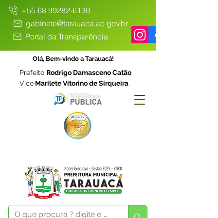
+55 68 99282-6130
gabinete@tarauaca.ac.gov.br
Portal da Transparência
Olá, Bem-vindo a Tarauacá!
Prefeito
Rodrigo Damasceno Catão
Vice
Marilete Vitorino de Sirqueira