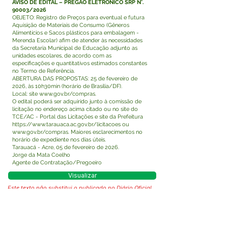
AVISO DE EDITAL – PREGÃO ELETRÔNICO SRP N°.
90003/2026
OBJETO: Registro de Preços para eventual e futura
Aquisição de Materiais de Consumo (Gêneros
Alimentícios e Sacos plásticos para embalagem -
Merenda Escolar) afim de atender às necessidades
da Secretaria Municipal de Educação adjunto as
unidades escolares, de acordo com as
especificações e quantitativos estimados constantes
no Termo de Referência.
ABERTURA DAS PROPOSTAS: 25 de fevereiro de
2026, às 10h30min (horário de Brasília/DF).
Local: site www.gov.br/compras.
O edital poderá ser adquirido junto à comissão de
licitação no endereço acima citado ou no site do
TCE/AC - Portal das Licitações e site da Prefeitura
https://www.tarauaca.ac.gov.br/licitacoes ou
www.gov.br/compras. Maiores esclarecimentos no
horário de expediente nos dias úteis.
Tarauacá - Acre, 05 de fevereiro de 2026.
Jorge da Mata Coelho
Agente de Contratação/Pregoeiro
Visualizar
Este texto não substitui o publicado no Diário Oficial,
mas facilita a pesquisa para localizar a publicação
oficial.