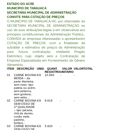
ESTADO DO ACRE
MUNICÍPIO DE TARAUACÁ
SECRETARIA MUNICIPAL DE ADMINISTRAÇÃO
CONVITE PARA COTAÇÃO DE PREÇOS
O MUNICÍPIO DE TARAUACÁ/AC, por intermédio da
SECRETARIA MUNICIPAL DE ADMINISTRAÇÃO, no
uso de suas atribuições legais e em observância aos
princípios constitucionais da Administração Pública...
CONVIDA as empresas interessadas a apresentarem
COTAÇÃO DE PREÇOS, com a finalidade de
subsidiar a estimativa de preços da Administração
para futura contratação, mediante Pregão
Eletrônico, cujo objeto será a Contratação de
Empresa Especializada em Fornecimento de Gênero
Alimentício...
ITEM
DESCRIÇÃO
UNID.
QUANT.
VALOR
VALORTOTAL
REGISTRO
UNITARIO
01
CARNE BOVINA
KG
10.693
-
-
MOÍDA – da
parte dianteira,
sem osso, tipo
paleta ou acém,
sem pelanca,
sem gordura,
sem sebo...
02
CARNE BOVINA
KG
9.619
-
-
SEM OSSO DE
1ª QUALIDADE
– tipo (alcatra,
chã de dentro,
coxão mole,
patinho,
lombo)...
03
CARNE BOVINA
KG
5.820
-
-
SEM OSSO DE