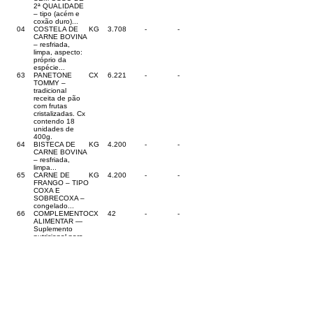
2ª QUALIDADE
– tipo (acém e
coxão duro)...
04
COSTELA DE
KG
3.708
-
-
CARNE BOVINA
– resfriada,
limpa, aspecto:
próprio da
espécie...
63
PANETONE
CX
6.221
-
-
TOMMY –
tradicional
receita de pão
com frutas
cristalizadas. Cx
contendo 18
unidades de
400g.
64
BISTECA DE
KG
4.200
-
-
CARNE BOVINA
– resfriada,
limpa...
65
CARNE DE
KG
4.200
-
-
FRANGO – TIPO
COXA E
SOBRECOXA –
congelado...
66
COMPLEMENTO
CX
42
-
-
ALIMENTAR —
Suplemento
nutricional para
crianças...
As empresas interessadas em apresentar cotação de
preços para compor o orçamento poderão solicitar
o arquivo contendo as informações necessárias para
preenchimento da proposta através do e-mail:
cotacoestk@gmail.com
. Enivaldo Cavalcante Gomes
do Ò, Secretário Municipal de Administração.