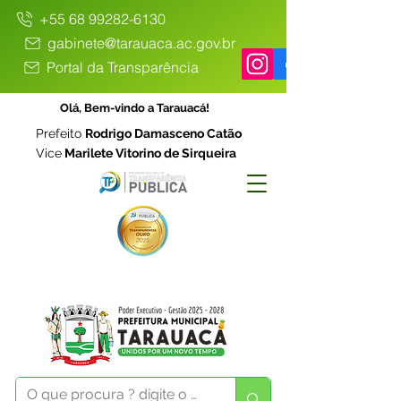
+55 68 99282-6130
gabinete@tarauaca.ac.gov.br
Portal da Transparência
Olá, Bem-vindo a Tarauacá!
Prefeito
Rodrigo Damasceno Catão
Vice
Marilete Vitorino de Sirqueira