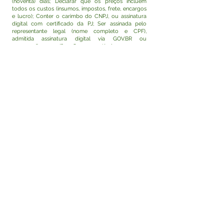
(noventa) dias; Declarar que os preços incluem
todos os custos (insumos, impostos, frete, encargos
e lucro); Conter o carimbo do CNPJ, ou assinatura
digital com certificado da PJ; Ser assinada pelo
representante legal (nome completo e CPF),
admitida assinatura digital via GOV.BR ou
procuração específica; Ser compatível com preços
de mercado, excluindo valores inexequíveis ou
abusivos; Estar ciente das sanções previstas no art.
156, I e II, da Lei nº 14.133/2021 (advertência, multa,
suspensão); Estar ciente das disposições do art. 337-
L da Lei nº 14.133/2021 (fraude em contratação); Ser
enviada dentro do prazo de 03 (três) dias úteis, sob
pena de desclassificação automática.
Tarauacá/AC, 2 de julho de 2026.
Francisco Romário de Oliveira Costa
Secretário Municipal de Saúde
Decreto nº 044/2026
Visualizar
Este texto não substitui o publicado no Diário Oficial,
mas facilita a pesquisa para localizar a publicação
oficial.