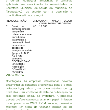
e demais legislações ambientais e sanitárias
aplicáveis, em atendimento às necessidades da
Secretaria Municipal de Saúde do Município de
Tarauacá/AC, de acordo com a descrição e
quantitativo estimado a seguir:
ITEM
DESCRIÇÃO
UNID.
QUANT.
VALOR
VALOR
CONSUMO
UNITARIO
TOTAL
01
Serviço de
KG
12.500
armazenamento
temporário,
coleta, transporte,
trans bordo,
tratamento e
destinação final
de resíduos
sólidos de
serviços de saúde
(grupos A, B, E,
A1 e A2),
conforme
RDC/ANVISA nº
222/2018 e
Resolução
CONAMA nº
358/2005.
VALOR GLOBAL
Orientações: As empresas interessadas deverão
encaminhar as cotações preenchidas para o e-mail:
cotacoestk@gmail.com
, no prazo máximo de 03
(três) dias úteis, contados da data de publicação no
sítio eletrônico oficial da Prefeitura. A proposta
deverá preferencialmente: estar em papel timbrado
da empresa, com CNPJ, IE/IM, endereço, e-mail e
telefone; Ter prazo de validade mínimo de 90