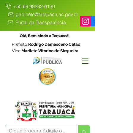
+55 68 99282-6130
gabinete@tarauaca.ac.gov.br
Portal da Transparência
Olá, Bem-vindo a Tarauacá!
Prefeito
Rodrigo Damasceno Catão
Vice
Marilete Vitorino de Sirqueira