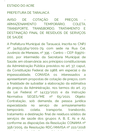
ESTADO DO ACRE
PREFEITURA DE TARAUACÁ
AVISO DE COTAÇÃO DE PREÇOS –
ARMAZENAMENTO TEMPORÁRIO, COLETA,
TRANSPORTE, TRANSBORDO, TRATAMENTO E
DESTINAÇÃO FINAL DE RESÍDUOS DE SERVIÇOS
DE SAÚDE
A Prefeitura Municipal de Tarauacá, inscrita no CNPJ
nº
34.693.564
/0001-79, com sede na Rua Cel.
Juvêncio de Menezes, nº 395 – Centro – CEP:
69970-
000
, por intermédio da Secretaria Municipal de
Saúde, em observância aos princípios constitucionais
da Administração Pública previstos no art. 37, caput,
da Constituição Federal de 1988, em especial o da
impessoalidade, CONVIDA os interessados a
apresentarem propostas de cotação de preços, com
a finalidade de subsidiar a elaboração da estimativa
de preços da Administração, nos termos do art. 23
da Lei Federal nº 14.133/2021 e da Instrução
Normativa SEGES/ME nº 65/2021. Objeto:
Contratação, sob demanda, de pessoa jurídica
especializada no serviço de armazenamento
temporário, coleta, transporte, transbordo,
tratamento e destinação final de resíduos sólidos de
serviços de saúde dos grupos A, B, E, A1 e A2,
conforme as disposições da Resolução CONAMA nº
358/2005, da Resolução RDC/ANVISA nº 222/2018