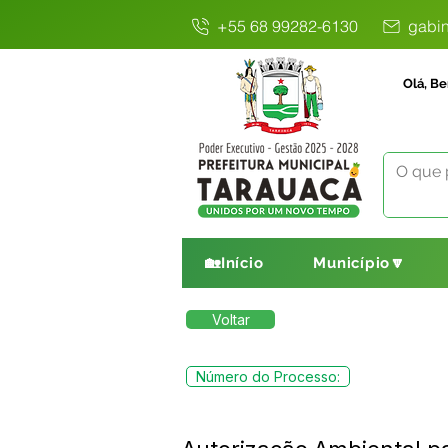
+55 68 99282-6130
gabin
Olá, Be
🏡Início
Município🔽
Voltar
Número do Processo: