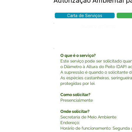
Autorização Ambiental p
Carta de Serviços
Número do Diário:
O que é o serviço?
Este serviço pode ser solicitado qua
o Diâmetro à Altura do Peito (DAP) a
A supressão é quando o solicitante 
As espécies castanheiras, seringuei
protegidas por lei.
Como solicitar?
Presencialmente
Onde solicitar?
Secretaria de Meio Ambiente
Endereço:
Horário de funcionamento: Segunda a 