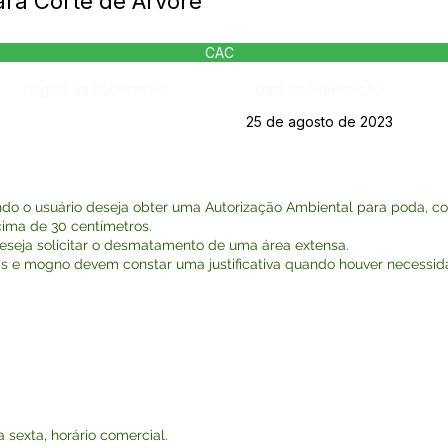
ara Corte de Árvore
CAC
Página da Publicação:
Data da Publicação:
25 de agosto de 2023
ndo o usuário deseja obter uma Autorização Ambiental para poda, co
cima de 30 centímetros.
deseja solicitar o desmatamento de uma área extensa.
ras e mogno devem constar uma justificativa quando houver necessida
sexta, horário comercial.