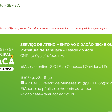
nte - SEMEIA
ário Oficial, mas facilita a pesquisa para localizar a publicação oficial.
SERVIÇO DE ATENDIMENTO AO CIDADÃO (SIC) E O
Prefeitura de Tarauacá - Estado do Acre
CNPJ 
34.693.564/0001-79
💻Acesso online: 
SIC 
| 
Fale Conosco
 | 
Ouvidoria
| 
Port
📱(68) 99282-6130 
🏢 Av. Cel. Juvêncio de Menezes, nº 395 CEP 69970-0
📅Aberto ao público: 07h00min às 14h00min
📧 
gabinete@tarauaca.ac.gov.br