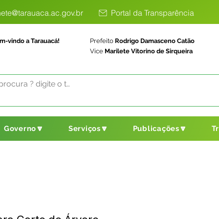
ete@tarauaca.ac.gov.br
Portal da Transparência
m-vindo a Tarauacá!
Prefeito
Rodrigo Damasceno Catão
Vice
Marilete Vitorino de Sirqueira
Governo🔽
Serviços🔽
Publicações🔽
T