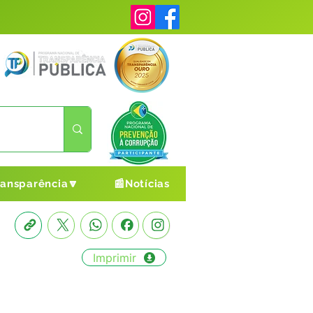
ransparência🔽
📰Notícias
Imprimir