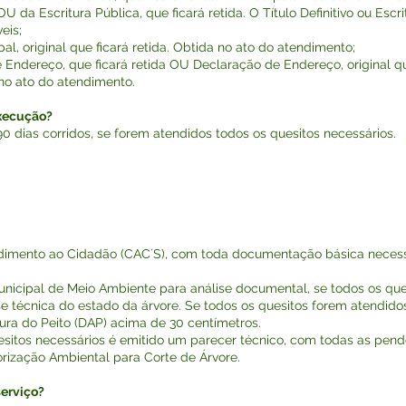
OU da Escritura Pública, que ficará retida. O Título Definitivo ou Escr
eis;
l, original que ficará retida. Obtida no ato do atendimento;
Endereço, que ficará retida OU Declaração de Endereço, original qu
 no ato do atendimento.
execução?
90 dias corridos, se forem atendidos todos os quesitos necessários.
ndimento ao Cidadão (CAC´S), com toda documentação básica necess
unicipal de Meio Ambiente para análise documental, se todos os qu
ise técnica do estado da árvore. Se todos os quesitos forem atendido
tura do Peito (DAP) acima de 30 centímetros.
sitos necessários é emitido um parecer técnico, com todas as pend
rização Ambiental para Corte de Árvore.
erviço?