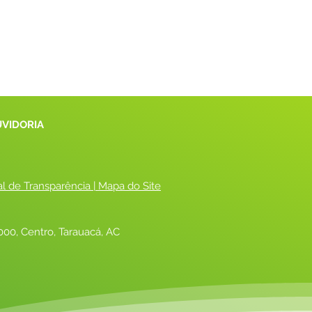
UVIDORIA
al de Transparência
 |
 Mapa do Site
00, Centro, Tarauacá, AC