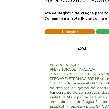
Ata Nº056/2026 - POSTO
Ata de Registro de Preços para f
Comum) para frota fluvial com a 
Licitações
Número do Diário:
14294
ESTADO DO ACRE
PREFEITURA DE TARAUACÁ
ATA DE REGISTRO DE PREÇOS Nº 0
PREGÃO ELETRÔNICO SRP Nº 9001
OBJETO – A presente Ata tem por obj
de serviços de gestão de abaste
fornecimento de combustíveis desti
Prefeitura Municipal de Tarauacá -
anexo do edital de Pregão Eletrôni
Estadual nº 01.002.941/001-87. Q