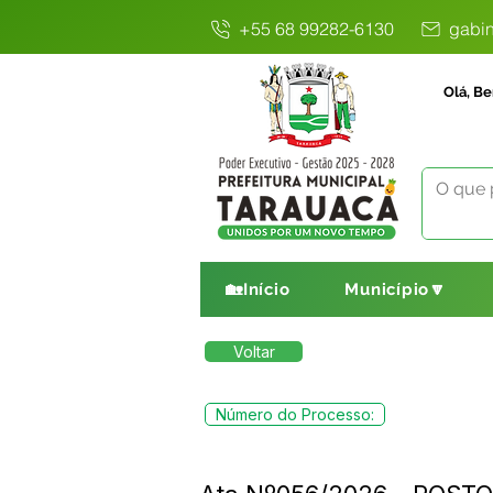
+55 68 99282-6130
gabin
Olá, Be
🏡Início
Município🔽
Voltar
Número do Processo: