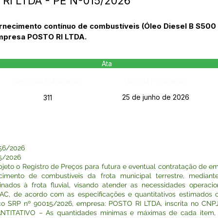
 RI LTDA - PE Nº015/2026
ornecimento contínuo de combustíveis (Óleo Diesel B S500
empresa POSTO RI LTDA.
Ata
Página da Publicação:
Data da Publicação:
25 de junho de 2026
311
56/2026
5/2026
eto o Registro de Preços para futura e eventual contratação de e
cimento de combustíveis da frota municipal terrestre, media
nados à frota fluvial, visando atender as necessidades operacio
 AC, de acordo com as especificações e quantitativos estimados 
co SRP nº 90015/2026, empresa: POSTO RI LTDA, inscrita no CNPJ 
UANTITATIVO – As quantidades mínimas e máximas de cada item,