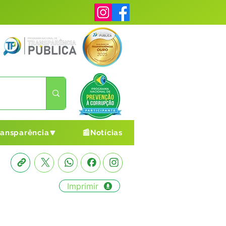
ransparência🔽
📰Notícias
Imprimir