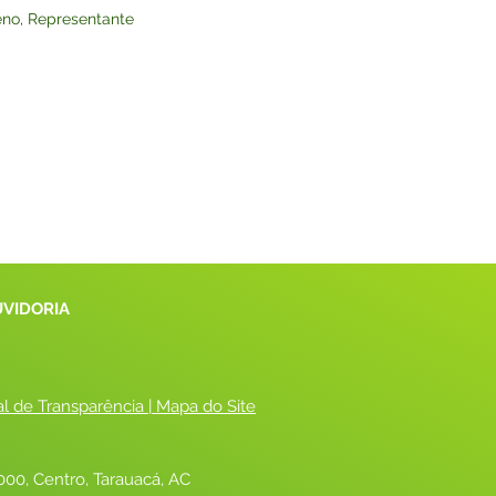
no, Representante
UVIDORIA
al de Transparência
 |
 Mapa do Site
00, Centro, Tarauacá, AC