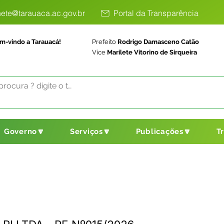
ete@tarauaca.ac.gov.br
Portal da Transparência
m-vindo a Tarauacá!
Prefeito
Rodrigo Damasceno Catão
Vice
Marilete Vitorino de Sirqueira
Governo🔽
Serviços🔽
Publicações🔽
T