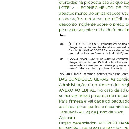
ofertadas na proposta são as que s
LOTE 2 – FORNECIMENTO DE COMBU
abastecimento de embarcações utiliz
e operações em áreas de difícil ace
desconto incidente sobre o preço 
pelo valor vigente no dia do forneci
Item
04
ÓLEO DIESEL B S500, combustível do tipo di
obrigatoriamente com biodiesel em percentua
Resolução ANP nº 50/2013 e suas alterações.
ponto de fulgor conforme tabela da ANP, come
05
GASOLINA AUTOMOTIVA COMUM, conforme espe
obrigatoriamente com 27% de etanol anidro c
densidade, octanagem e demais propriedade
emissão de nota fiscal por litro abastecido.
VALOR TOTAL: um milhão, setecentos e cinquenta e 
DAS CONDIÇÕES GERAIS: As condiçõe
Administração e do fornecedor regi
ANEXO AO EDITAL. No caso de adjudi
se houver prévia pesquisa de merca
Para firmeza e validade do pactuado,
assinada pelas partes e encaminhada
Tarauacá-AC, 23 de junho de 2026.
Assinam
Órgão gerenciador: RODRIGO DA
MUNICIPAL DE ADMINISTRAÇÃO, DE