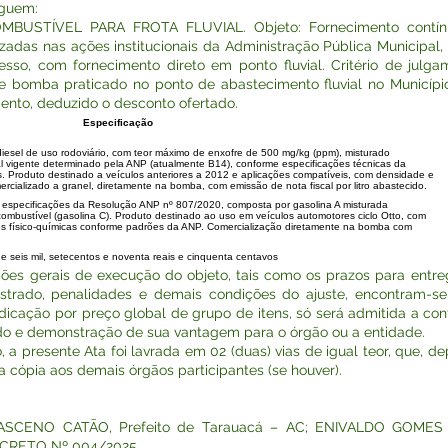
eguem:
STÍVEL PARA FROTA FLUVIAL. Objeto: Fornecimento contínuo
adas nas ações institucionais da Administração Pública Municipal, 
sso, com fornecimento direto em ponto fluvial. Critério de julga
de bomba praticado no ponto de abastecimento fluvial no Municí
mento, deduzido o desconto ofertado.
Especificação
esel de uso rodoviário, com teor máximo de enxofre de 500 mg/kg (ppm), misturado
l vigente determinado pela ANP (atualmente B14), conforme especificações técnicas da
 Produto destinado a veículos anteriores a 2012 e aplicações compatíveis, com densidade e
rcializado a granel, diretamente na bomba, com emissão de nota fiscal por litro abastecido.
cificações da Resolução ANP nº 807/2020, composta por gasolina A misturada
ombustível (gasolina C). Produto destinado ao uso em veículos automotores ciclo Otto, com
s físico-químicas conforme padrões da ANP. Comercialização diretamente na bomba com
seis mil, setecentos e noventa reais e cinquenta centavos
s gerais de execução do objeto, tais como os prazos para entre
strado, penalidades e demais condições do ajuste, encontram-se
cação por preço global de grupo de itens, só será admitida a con
do e demonstração de sua vantagem para o órgão ou a entidade.
 a presente Ata foi lavrada em 02 (duas) vias de igual teor, que, d
 cópia aos demais órgãos participantes (se houver).
MASCENO CATÃO, Prefeito de Tarauacá – AC; ENIVALDO GOME
CRETO Nº 004/2025