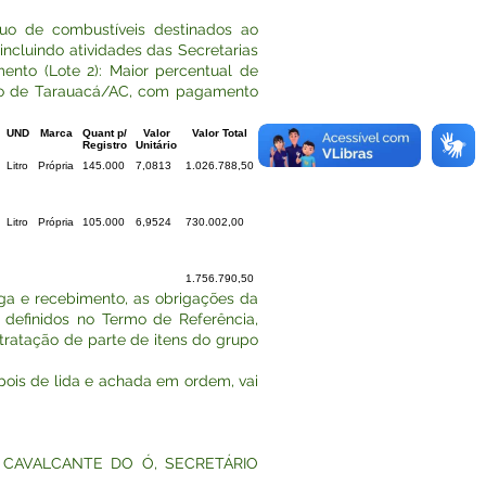
 de combustíveis destinados ao
incluindo atividades das Secretarias
mento (Lote 2): Maior percentual de
pio de Tarauacá/AC, com pagamento
UND
Marca
Quant p/
Valor
Valor Total
Registro
Unitário
Litro
Própria
145.000
7,0813
1.026.788,50
Litro
Própria
105.000
6,9524
730.002,00
1.756.790,50
ga e recebimento, as obrigações da
 definidos no Termo de Referência,
tratação de parte de itens do grupo
epois de lida e achada em ordem, vai
S CAVALCANTE DO Ó, SECRETÁRIO