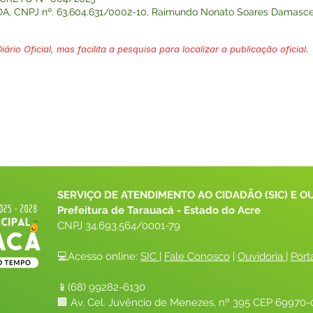
DA, CNPJ nº. 63.604.631/0002-10, Raimundo Nonato Soares Damasce
ário Oficial, mas facilita a pesquisa para localizar a publicação oficial.
SERVIÇO DE ATENDIMENTO AO CIDADÃO (SIC) E O
Prefeitura de Tarauacá - Estado do Acre
CNPJ 
34.693.564/0001-79
💻Acesso online: 
SIC 
| 
Fale Conosco
 | 
Ouvidoria
| 
Port
📱(68) 99282-6130 
🏢 Av. Cel. Juvêncio de Menezes, nº 395 CEP 69970-0