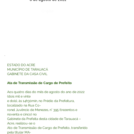
Órgão:
ESTADO DO ACRE
MUNICÍPIO DE TARAUACÁ
GABINETE DA CASA CIVIL
Ata de Transmissão de Cargo de Prefeito
Aos quatro dias do mês de agosto do ano de 2022
(dois mil e vinte
e dois), às 14h30min, no Prédio da Prefeitura,
localizado na Rua Co-
ronel Juvêncio de Menezes, n° 395 (trezentos e
noventa e cinco) no
Gabinete da Prefeita desta cidade de Tarauacá –
Acre, realizou-se o
Ato de Transmissão de Cargo de Prefeito, transferido
pela titular MA-