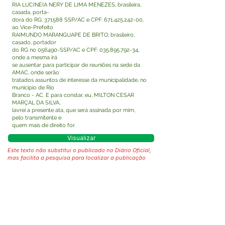
RIA LUCINEIA NERY DE LIMA MENEZES, brasileira,
casada, porta-
dora do RG: 371588 SSP/AC e CPF:
671.425.242-00
,
ao Vice-Prefeito
RAIMUNDO MARANGUAPE DE BRITO, brasileiro,
casado, portador
do RG no 056490-SSP/AC e CPF:
035.895.792-34
,
onde a mesma irá
se ausentar para participar de reuniões na sede da
AMAC, onde serão
tratados assuntos de interesse da municipalidade, no
município de Rio
Branco - AC. E para constar, eu, MILTON CESAR
MARÇAL DA SILVA,
lavrei a presente ata, que será assinada por mim,
pelo transmitente e
quem mais de direito for.
Visualizar
Este texto não substitui o publicado no Diário Oficial,
mas facilita a pesquisa para localizar a publicação
oficial.