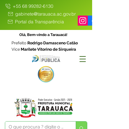
+55 68 99282-6130
gabinete@tarauaca.ac.gov.br
Portal da Transparência
Olá, Bem-vindo a Tarauacá!
Prefeito
Rodrigo Damasceno Catão
Vice
Marilete Vitorino de Sirqueira