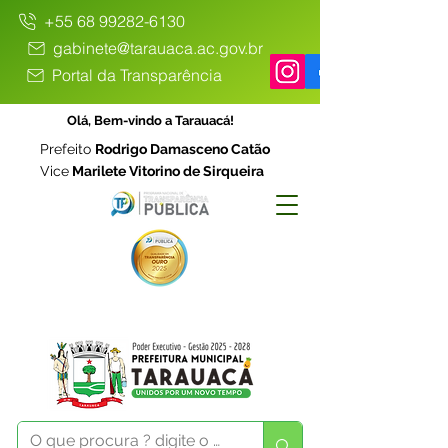
+55 68 99282-6130
gabinete@tarauaca.ac.gov.br
Portal da Transparência
Olá, Bem-vindo a Tarauacá!
Prefeito
Rodrigo Damasceno Catão
Vice
Marilete Vitorino de Sirqueira