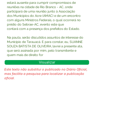
estará ausente para cumprir compromissos de
reuniões na cidade de Rio Branco - AC, onde
participará de uma reunião junto à Associação
dos Municípios do Acre (AMAC) e de um encontro
com alguns Ministros Federais, o qual ocorrerá no
prédio do Sebrae-AC, evento este que
contará com a presença dos prefeitos do Estado.
Na pauta, serão discutidos assuntos de interesse do
Município de Tarauacá. E para constar, eu, SUANNE
SOUZA BATISTA DE OLIVEIRA, lavrei a presente ata,
que será assinada por mim, pelo transmitente e
quem mais de direito for
Visualizar
Este texto não substitui o publicado no Diário Oficial,
mas facilita a pesquisa para localizar a publicação
oficial.
Fale com a Prefeitura