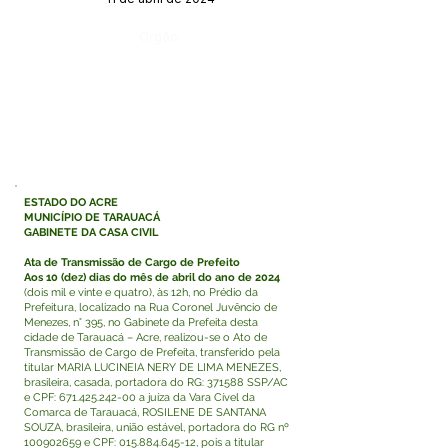
Órgão:
ESTADO DO ACRE
MUNICÍPIO DE TARAUACÁ
GABINETE DA CASA CIVIL
Ata de Transmissão de Cargo de Prefeito
Aos 10 (dez) dias do mês de abril do ano de 2024
(dois mil e vinte e quatro), às 12h, no Prédio da
Prefeitura, localizado na Rua Coronel Juvêncio de
Menezes, n° 395, no Gabinete da Prefeita desta
cidade de Tarauacá – Acre, realizou-se o Ato de
Transmissão de Cargo de Prefeita, transferido pela
titular MARIA LUCINEIA NERY DE LIMA MENEZES,
brasileira, casada, portadora do RG: 371588 SSP/AC
e CPF:
671.425.242-00
a juíza da Vara Cível da
Comarca de Tarauacá, ROSILENE DE SANTANA
SOUZA, brasileira, união estável, portadora do RG nº
100902659
e CPF:
015.884.645-12
, pois a titular