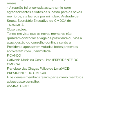
meses.
- A reunião foi encerrada as 12h:32min, com
agradecimentos e votos de sucesso para os novos
membros, ata lavrada por mim Jairo Andrade de
Sousa, Secretário Executivo do CMDCA de
TARAUACÁ.
Observações:
Tendo em vista que os novos membros não
quiseram concorrer a vaga de presidente ou vice a
atual gestão do conselho continua sendo a
Presidente após serem votadas todos presentes
aprovaram com unanimidade.
FICANDO :
Cativania Maria da Costa Lima (PRESIDENTE DO
CMDCA);
Francisco das Chagas Felipe de Lima(VICE-
PRESIDENTE DO CMDCA).
E os demais membros fazem parte como membros
ativos deste conselho.
ASSINATURAS:
Antonia Francilene Viana Rodrigues
Suane Souza Batista de Oliveira
Cativânia Maria da Costa Lima
Silvania Nunes Coelho de Farias
Francisco das Chagas Felipe de Lima
Elivãngela da Silva Machado
Antonio Andrade do Nascimento
Visualizar