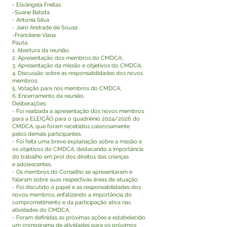
- Elivãngela Freitas
-Suane Batista
- Antonia Silva
- Jairo Andrade de Sousa
-Francilene Viana
Pauta:
1. Abertura da reunião;
2. Apresentação dos membros do CMDCA;
3. Apresentação da missão e objetivos do CMDCA;
4. Discussão sobre as responsabilidades dos novos
membros;
5. Votação para nos membros do CMDCA;
6. Encerramento da reunião.
Deliberações:
- Foi realizada a apresentação dos novos membros
para a ELEIÇÃO para o quadriênio 2024/2026 do
CMDCA, que foram recebidos calorosamente
pelos demais participantes.
- Foi feita uma breve explanação sobre a missão e
os objetivos do CMDCA, destacando a importância
do trabalho em prol dos direitos das crianças
e adolescentes.
- Os membros do Conselho se apresentaram e
falaram sobre suas respectivas áreas de atuação.
- Foi discutido o papel e as responsabilidades dos
novos membros, enfatizando a importância do
comprometimento e da participação ativa nas
atividades do CMDCA.
- Foram definidas as próximas ações e estabelecido
um cronograma de atividades para os próximos