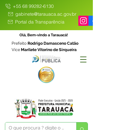
+55 68 99282-6130
gabinete@tarauaca.ac.gov.br
Portal da Transparência
Olá, Bem-vindo a Tarauacá!
Prefeito
Rodrigo Damasceno Catão
Vice
Marilete Vitorino de Sirqueira