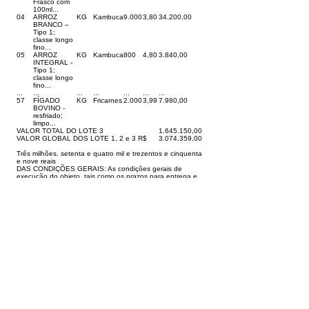
Frasco com
100ml...
04
ARROZ
KG
Kambuca
9.000
3,80
34.200,00
BRANCO –
Tipo 1;
classe longo
fino...
05
ARROZ
KG
Kambuca
800
4,80
3.840,00
INTEGRAL -
Tipo 1;
classe longo
fino...
...
...
...
...
...
...
...
57
FÍGADO
KG
Fricarnes
2.000
3,99
7.980,00
BOVINO -
resfriado;
limpo...
VALOR TOTAL DO LOTE 3
1.645.150
,00
VALOR GLOBAL DOS LOTE 1, 2 e 3 R$
3.074.359
,00
Três milhões, setenta e quatro mil e trezentos e cinquenta
e nove reais
DAS CONDIÇÕES GERAIS: As condições gerais de
execução do objeto, tais como os prazos para entrega e
recebimento, as obrigações da Administração e do
fornecedor registrado, penalidades e demais condições
do ajuste, encontram-se definidos no Termo de
Referência, ANEXO AO EDITAL.
Tarauacá-AC, 26 de março de 2026.
Assinam Rodrigo Damasceno Catão (Prefeito), Carlos
Sousa Gomes (Sec. Educação) e David Silva Sales Vittor
de Lobos (Representante Legal).
Visualizar
Este texto não substitui o publicado no Diário Oficial,
mas facilita a pesquisa para localizar a publicação
oficial.