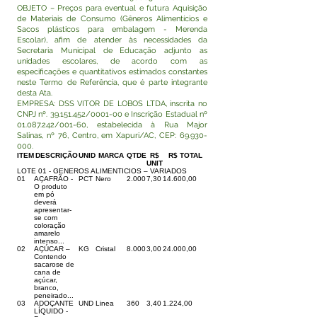
OBJETO – Preços para eventual e futura Aquisição
de Materiais de Consumo (Gêneros Alimentícios e
Sacos plásticos para embalagem - Merenda
Escolar), afim de atender às necessidades da
Secretaria Municipal de Educação adjunto as
unidades escolares, de acordo com as
especificações e quantitativos estimados constantes
neste Termo de Referência, que é parte integrante
desta Ata.
EMPRESA: DSS VITOR DE LOBOS LTDA, inscrita no
CNPJ nº.
39.151.452
/0001-00 e Inscrição Estadual nº
01.087.242
/001-60, estabelecida à Rua Major
Salinas, nº 76, Centro, em Xapuri/AC, CEP:
69.930-
000
.
ITEM
DESCRIÇÃO
UNID
MARCA
QTDE
R$
R$ TOTAL
UNIT
LOTE 01 - GENEROS ALIMENTICIOS – VARIADOS
01
AÇAFRÃO -
PCT
Nero
2.000
7,30
14.600,00
O produto
em pó
deverá
apresentar-
se com
coloração
amarelo
intenso...
02
AÇÚCAR –
KG
Cristal
8.000
3,00
24.000,00
Contendo
sacarose de
cana de
açúcar,
branco,
peneirado...
03
ADOÇANTE
UND
Linea
360
3,40
1.224,00
LÍQUIDO -