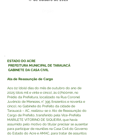
Órgão:
ESTADO DO ACRE
PREFEITURA MUNICIPAL DE TARAUACÁ
GABINETE DA CASA CIVIL
Ata de Reassunção de Cargo
Aos 02 (dois) dias do mês de outubro do ano de
2025 (dois mil e vinte e cinco), às 07h00min, no
Prédio da Prefeitura, localizado na Rua Coronel
Juvêncio de Menezes, n° 395 (trezentos e noventa e
cinco), no Gabinete do Prefeito da cidade de
Tarauacá – AC, realizou-se o Ato de Reassunção do
Cargo de Prefeito, transferido pela Vice-Prefeita
MARILETE VITORINO DE SIQUEIRA, que havia
assumido pelo motivo do titular precisar se ausentar
para participar de reuniões na Casa Civil do Governo
do Estado do Acre e AMAC, para tratar de assuntos