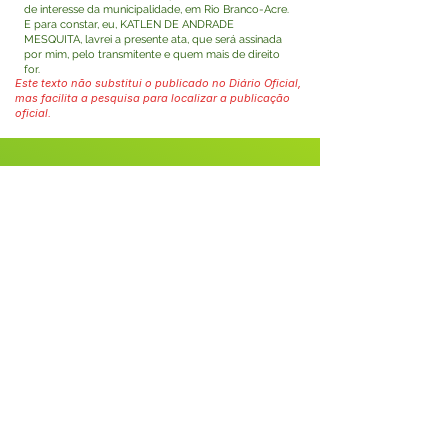
de interesse da municipalidade, em Rio Branco-Acre.
E para constar, eu, KATLEN DE ANDRADE
MESQUITA, lavrei a presente ata, que será assinada
por mim, pelo transmitente e quem mais de direito
for.
Este texto não substitui o publicado no Diário Oficial,
mas facilita a pesquisa para localizar a publicação
oficial.
Fale com a Prefeitura
Whatsapp
SERVIÇO DE ATENDIMENTO AO 
CIDADÃO (SIC) E OUVIDORIA
Prefeitura de Tarauacá - Estado do 
Acre