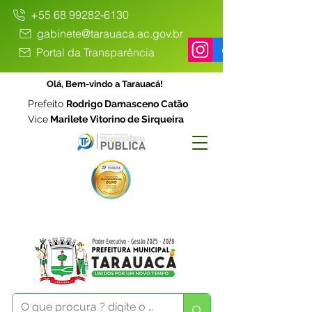
+55 68 99282-6130
gabinete@tarauaca.ac.gov.br
Portal da Transparência
Olá, Bem-vindo a Tarauacá!
Prefeito
Rodrigo Damasceno Catão
Vice
Marilete Vitorino de Sirqueira