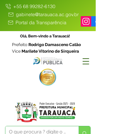
+55 68 99282-6130
gabinete@tarauaca.ac.gov.br
Portal da Transparência
Olá, Bem-vindo a Tarauacá!
Prefeito
Rodrigo Damasceno Catão
Vice
Marilete Vitorino de Sirqueira