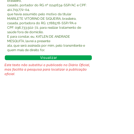
brasileiro,
casado, portador do RG nº
0242634
-SSP/AC e CPF:
411.719.772-04
,
que havia assumido pelo motivo da titular
MARILETE VITORINO DE SIQUEIRA, brasileira,
casada, portadora do RG:
1788578
-SSP/PA e
CPF:
096.733.502-72
, para realizar tratamento de
saúde fora de domicílio.
E para constar, eu, KATLEN DE ANDRADE
MESQUITA, lavrei a presente
ata, que será assinada por mim, pelo transmitente e
quem mais de direito for.
Visualizar
Este texto não substitui o publicado no Diário Oficial,
mas facilita a pesquisa para localizar a publicação
oficial.
Fale com a Prefeitura