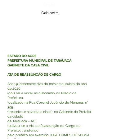
Órgão:
Gabinete
ESTADO DO ACRE
PREFEITURA MUNICIPAL DE TARAUACÁ
GABINETE DA CASA CIVIL
ATA DE REASSUNÇÃO DE CARGO
Aos 19 (dezenove) dias do mês de outubro do ano
de 2020
(dois mil e vinte), às 08h00min, no Prédio da
Prefeitura,
localizado na Rua Coronel Juvêncio de Menezes, n°
395
(trezentos e noventa e cinco), no Gabinete da Prefeita
da cidade
de Tarauacá – AC,
realizou-se o Ato de Reassunção do Cargo de
Prefeito, transferido
pelo prefeito em exercício JOSÉ GOMES DE SOUSA,