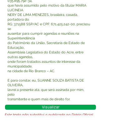
035.895.792-34
,
que havia assumido pelo motivo da titular MARIA
LUCINEIA
NERY DE LIMA MENEZES, brasileira, casada,
portadora do
RG: 371588 SSP/AC e CPF:
671.425.242-00
, precisou
se
ausentar para cumprir agendas e reuniões na
Superintendência
do Patrimônio da União, Secretaria de Estado de
Educação,
Assembleia Legislativa do Estado do Acre, entre
outras agendas,
onde foram tratados assuntos de interesse da
municipalidade,
na cidade de Rio Branco – AC.
E para constar, eu, SUANNE SOUZA BATISTA DE
OLIVEIRA,
lavrei a presente ata, que será assinada por mim,
pelo
transmitente e quem mais de direito for.
Visualizar
Este texto não substitui o publicado no Diário Oficial,
mas facilita a pesquisa para localizar a publicação
oficial.