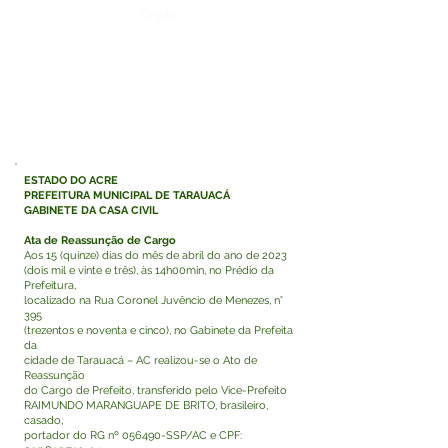
Órgão:
ESTADO DO ACRE
PREFEITURA MUNICIPAL DE TARAUACÁ
GABINETE DA CASA CIVIL
Ata de Reassunção de Cargo
Aos 15 (quinze) dias do mês de abril do ano de 2023
(dois mil e vinte e três), às 14h00min, no Prédio da
Prefeitura,
localizado na Rua Coronel Juvêncio de Menezes, n°
395
(trezentos e noventa e cinco), no Gabinete da Prefeita
da
cidade de Tarauacá – AC realizou-se o Ato de
Reassunção
do Cargo de Prefeito, transferido pelo Vice-Prefeito
RAIMUNDO MARANGUAPE DE BRITO, brasileiro,
casado,
portador do RG nº 056490-SSP/AC e CPF: