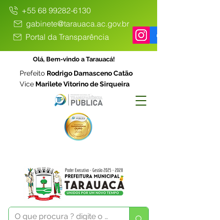
+55 68 99282-6130
gabinete@tarauaca.ac.gov.br
Portal da Transparência
Olá, Bem-vindo a Tarauacá!
Prefeito
Rodrigo Damasceno Catão
Vice
Marilete Vitorino de Sirqueira