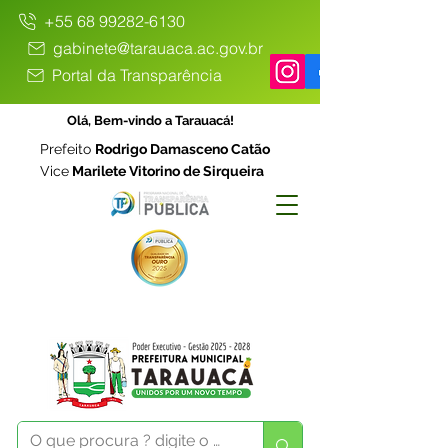
+55 68 99282-6130
gabinete@tarauaca.ac.gov.br
Portal da Transparência
Olá, Bem-vindo a Tarauacá!
Prefeito
Rodrigo Damasceno Catão
Vice
Marilete Vitorino de Sirqueira