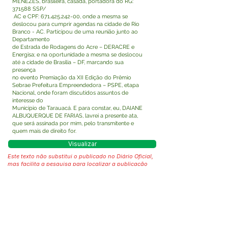
MENEZES, brasileira, casada, portadora do RG:
371588 SSP/
AC e CPF:
671.425.242-00
, onde a mesma se
deslocou para cumprir agendas na cidade de Rio
Branco - AC. Participou de uma reunião junto ao
Departamento
de Estrada de Rodagens do Acre – DERACRE e
Energisa; e na oportunidade a mesma se deslocou
até a cidade de Brasília – DF, marcando sua
presença
no evento Premiação da XII Edição do Prêmio
Sebrae Prefeitura Empreendedora – PSPE, etapa
Nacional, onde foram discutidos assuntos de
interesse do
Município de Tarauacá. E para constar, eu, DAIANE
ALBUQUERQUE DE FARIAS, lavrei a presente ata,
que será assinada por mim, pelo transmitente e
quem mais de direito for.
Visualizar
Este texto não substitui o publicado no Diário Oficial,
mas facilita a pesquisa para localizar a publicação
oficial.