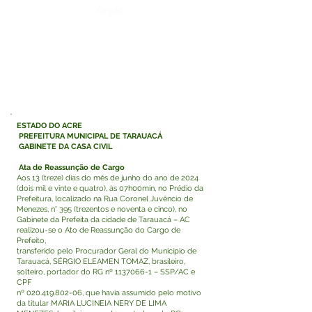
Órgão:
ESTADO DO ACRE
PREFEITURA MUNICIPAL DE TARAUACÁ
GABINETE DA CASA CIVIL
Ata de Reassunção de Cargo
Aos 13 (treze) dias do mês de junho do ano de 2024
(dois mil e vinte e quatro), às 07h00min, no Prédio da
Prefeitura, localizado na Rua Coronel Juvêncio de
Menezes, n° 395 (trezentos e noventa e cinco), no
Gabinete da Prefeita da cidade de Tarauacá – AC
realizou-se o Ato de Reassunção do Cargo de
Prefeito,
transferido pelo Procurador Geral do Município de
Tarauacá, SÉRGIO ELEAMEN TOMAZ, brasileiro,
solteiro, portador do RG nº
1137066-1
– SSP/AC e
CPF
nº
020.419.802-06
, que havia assumido pelo motivo
da titular MARIA LUCINEIA NERY DE LIMA