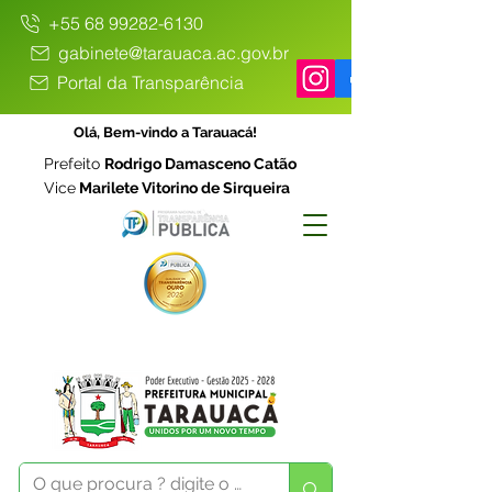
+55 68 99282-6130
gabinete@tarauaca.ac.gov.br
Portal da Transparência
Olá, Bem-vindo a Tarauacá!
Prefeito
Rodrigo Damasceno Catão
Vice
Marilete Vitorino de Sirqueira