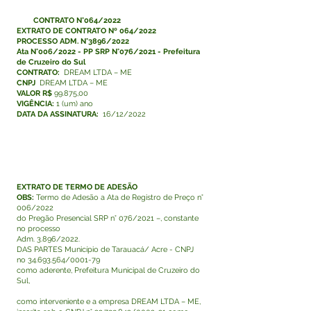
CONTRATO N°064/2022
EXTRATO DE CONTRATO Nº 064/2022
PROCESSO ADM. N°3896/2022
Ata N°006/2022 - PP SRP N°076/2021 - Prefeitura
de Cruzeiro do Sul
CONTRATO:
DREAM LTDA – ME
CNPJ
DREAM LTDA – ME
VALOR R$
99.875,00
VIGÊNCIA:
1 (um) ano
DATA DA ASSINATURA:
16/12/2022
EXTRATO DE TERMO DE ADESÃO
OBS:
Termo de Adesão a Ata de Registro de Preço n°
006/2022
do Pregão Presencial SRP n° 076/2021 –, constante
no processo
Adm. 3.896/2022.
DAS PARTES Município de Tarauacá/ Acre - CNPJ
no
34.693.564
/0001-79
como aderente, Prefeitura Municipal de Cruzeiro do
Sul,
como interveniente e a empresa DREAM LTDA – ME,