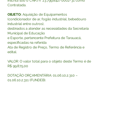
inscrita sob o CNPJ n°
23.799.842
/0002-31 como
Contratada.
OBJETO:
Aquisição de Equipamentos
(condicionador de ar, fogão industrial, bebedouro
industrial entre outros),
destinados a atender as necessidades da Secretaria
Municipal de Educação
e Esporte, pertencente Prefeitura de Tarauacá,
especificadas na referida
Ata de Registro de Preço, Termo de Referência e
edital.
VALOR: O valor total para o objeto deste Termo é de
R$ 99.875,00
DOTAÇÃO ORÇAMENTÁRIA:
01.06.10.2.310
–
01.06.10.2.311
(FUNDEB).
Tarauacá - Acre, 16/12/2022.
Assinam: Raimundo Maranguape de Brito – Prefeito
em exercício/Contratante e
pela empresa Said Elias Vasconcelos Nogueira -
Contratada.
Visualizar
Este texto não substitui o publicado no Diário Oficial,
mas facilita a pesquisa para localizar a publicação
oficial.