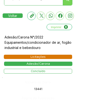
Voltar
Imprimir
Adesão/Carona N°/2022
Equipamentos/condicionador de ar, fogão
industrial e bebedouro
Licitações
Adesão/Carona
Concluído
Número do Diário:
13441
Página da Publicação: