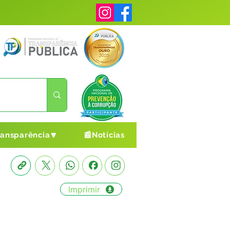
ransparência🔽
📰Notícias
Imprimir