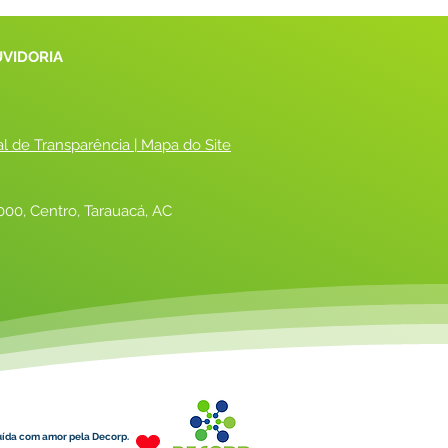
UVIDORIA
al de Transparência
 |
 Mapa do Site
00, Centro, Tarauacá, AC
uída com amor pela Decorp.