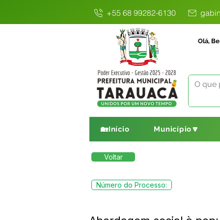
+55 68 99282-6130
gabin
Olá, Be
🏡Início
Município🔽
Voltar
Número do Processo: