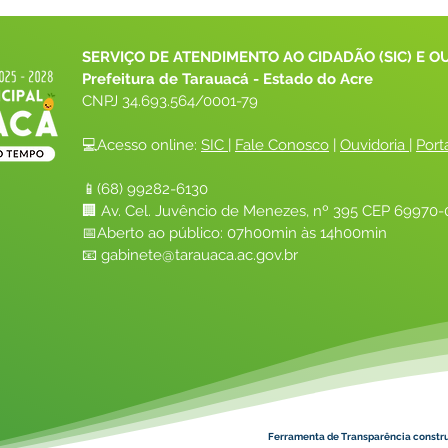
SERVIÇO DE ATENDIMENTO AO CIDADÃO (SIC) E O
Prefeitura de Tarauacá - Estado do Acre
CNPJ 
34.693.564/0001-79
💻Acesso online: 
SIC 
| 
Fale Conosco
 | 
Ouvidoria
| 
Port
📱(68) 99282-6130 
🏢 Av. Cel. Juvêncio de Menezes, nº 395 CEP 69970-0
📅Aberto ao público: 07h00min às 14h00min
📧 
gabinete@tarauaca.ac.gov.br
Ferramenta de Transparência constr