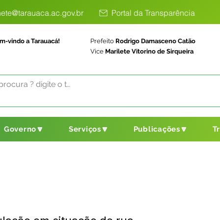
ete@tarauaca.ac.gov.br
Portal da Transparência
m-vindo a Tarauacá!
Prefeito
Rodrigo Damasceno Catão
Vice
Marilete Vitorino de Sirqueira
Governo🔽
Serviços🔽
Publicações🔽
T