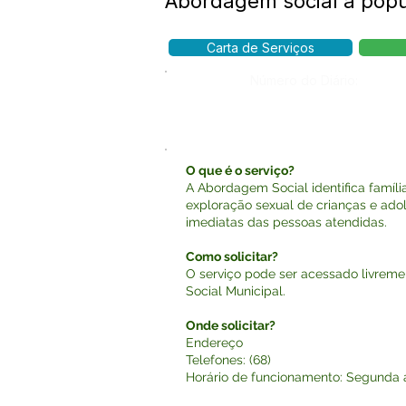
Abordagem social à popu
Carta de Serviços
Número do Diário:
O que é o serviço?
A Abordagem Social identifica famíli
exploração sexual de crianças e ado
imediatas das pessoas atendidas.
Como solicitar?
O serviço pode ser acessado livremen
Social Municipal.
Onde solicitar?
Endereço
Telefones: (68)
Horário de funcionamento: Segunda a