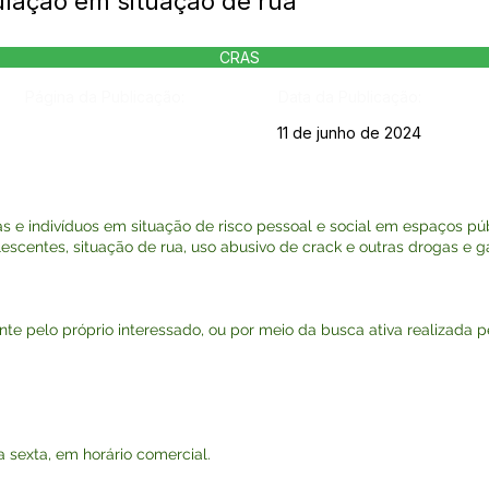
lação em situação de rua
CRAS
Página da Publicação:
Data da Publicação:
11 de junho de 2024
as e indivíduos em situação de risco pessoal e social em espaços públ
lescentes, situação de rua, uso abusivo de crack e outras drogas e 
te pelo próprio interessado, ou por meio da busca ativa realizada pe
 sexta, em horário comercial.