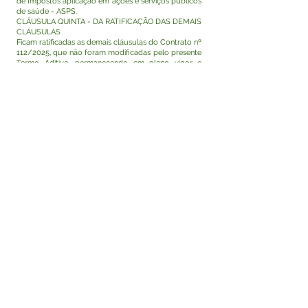
de Impostos aplicação em ações e serviços públicos
de saúde - ASPS.
CLÁUSULA QUINTA - DA RATIFICAÇÃO DAS DEMAIS
CLÁUSULAS
Ficam ratificadas as demais cláusulas do Contrato nº
112/2025, que não foram modificadas pelo presente
Termo Aditivo, permanecendo em pleno vigor e
produzindo todos os seus efeitos legais.
CLÁUSULA SEXTA - DA VIGÊNCIA
O prazo de vigência do contrato permanece
inalterado, ou seja, o contrato continuará com a
vigência original estabelecida até 17 de julho de
2026, ou até a execução total dos quantitativos,
podendo ser prorrogado sucessivamente, respeitada
a vigência máxima decenal, na forma dos artigos 106
e 107 da Lei nº 14.133, de 2021.
Tarauacá, AC – 22 de junho de 2026.
Assinam, Rodrigo Damasceno Catão, Prefeito de
Tarauacá -AC, pela contratante e JR DISTRIBUIDORA
LTDA, pela contratada.
Visualizar
Este texto não substitui o publicado no Diário Oficial,
mas facilita a pesquisa para localizar a publicação
oficial.