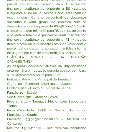
parcial aplicado ao referido item. O acréscimo
financeiro resultante corresponde a R$ 51.250,00
(cinquenta e um mil, duzentos e cinquenta reais) do
valor original. Com o percentual de descontos
aplicados o valor global do contrato com os
descontos aplicados passa de R$ 158.000,00 (cento
e sessenta e oito mil reais) para R$ 197.500,00 (cento
e noventa e sete mil e quinhentos reais). O acréscimo
financeiro resultante corresponde a R$ 39.500,00
(trinta e nove mil e quinhentos reais) do valor com o
percentual de desconto aplicado, mantidas a forma
de pagamento e as demais condições contratuais
CLÁUSULA QUARTA - DA DOTAÇÃO
ORÇAMENTARIA
As despesas ocorrerão através da disponibilidade
orçamentária em dotação descrita abaixo, com base
a Lei Orçamentária Anual para 2026:
Entidade: Prefeitura Municipal de Tarauacá
Órgão: 09 – Secretaria Municipal de Saúde;
Unidade: 010 – Fundo Municipal de Saúde;
Função: 10 – Saúde;
Sub função: 301 – Atenção Básica;
Programa: 10 – Tarauacá Melhor com Saúde para
Todos;
Projeto/Atividade: 2.068 – Gestão do Fundo
Municipal de Saúde;
Elemento:
3.3.90.30.00.00.00.00
– Material de
Consumo;
Recurso:
1.500.41.1002
– Recursos não Vinculados