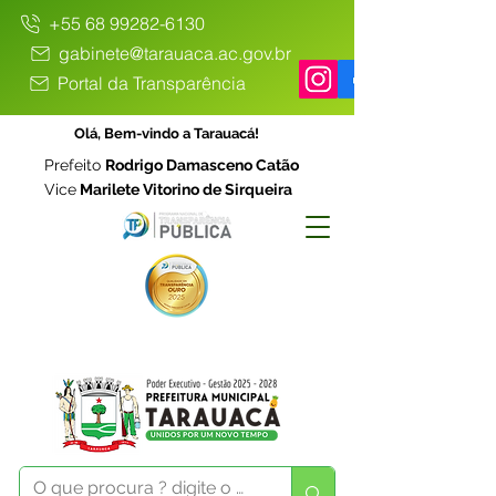
+55 68 99282-6130
gabinete@tarauaca.ac.gov.br
Portal da Transparência
Olá, Bem-vindo a Tarauacá!
Prefeito
Rodrigo Damasceno Catão
Vice
Marilete Vitorino de Sirqueira