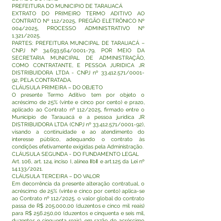
PREFEITURA DO MUNICIPIO DE TARAUACÁ
EXTRATO DO PRIMEIRO TERMO ADITIVO AO
CONTRATO Nº 112/2025, PREGÃO ELETRÔNICO Nº
004/2025, PROCESSO ADMINISTRATIVO Nº
1.321/2025.
PARTES: PREFEITURA MUNICIPAL DE TARAUACÁ –
CNPJ Nº
34.693.564
/0001-79, POR MEIO DA
SECRETARIA MUNICIPAL DE ADMINISTRAÇÃO,
COMO CONTRATANTE, E PESSOA JURIDICA JR
DISTRIBUIDORA LTDA - CNPJ nº
33.412.571
/0001-
92, PELA CONTRATADA.
CLÁUSULA PRIMEIRA – DO OBJETO
O presente Termo Aditivo tem por objeto o
acréscimo de 25% (vinte e cinco por cento) e prazo,
aplicado ao Contrato nº 112/2025, firmado entre o
Município de Tarauacá e a pessoa jurídica JR
DISTRIBUIDORA LTDA (CNPJ nº
33.412.571
/0001-92),
visando a continuidade e ao atendimento do
interesse público, adequando o contrato às
condições efetivamente exigidas pela Administração.
CLÁUSULA SEGUNDA - DO FUNDAMENTO LEGAL
Art. 106, art. 124, inciso I, alínea ‖b‖ e art.125 da Lei nº
14.133/2021.
CLÁUSULA TERCEIRA – DO VALOR
Em decorrência da presente alteração contratual, o
acréscimo de 25% (vinte e cinco por cento) aplica-se
ao Contrato nº 112/2025. o valor global do contrato
passa de R$ 205.000,00 (duzentos e cinco mil reais)
para R$ 256.250,00 (duzentos e cinquenta e seis mil,
duzentos e cinquenta reais), em razão do acréscimo