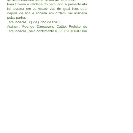
Para firmeza e validade do pactuado, a presente Ata
foi lavrada em 02 (duas) vias de igual teor, que,
depois de lida e achada em ordem, vai assinada
pelas partes.
Tarauacá/AC, 23 de junho de 2026.
Assinam, Rodrigo Damasceno Catão, Prefeito de
Tarauacá/AC, pela contratante e JR DISTRIBUIDORA
LTDA, inscrita no CNPJ nº
33.412.571
/0001-92, pela
contratada.
Visualizar
Este texto não substitui o publicado no Diário Oficial,
mas facilita a pesquisa para localizar a publicação
oficial.
Fale com a Prefeitura
Whatsapp