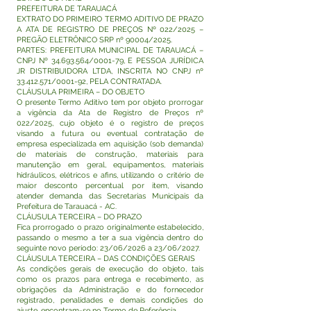
PREFEITURA DE TARAUACÁ
EXTRATO DO PRIMEIRO TERMO ADITIVO DE PRAZO
A ATA DE REGISTRO DE PREÇOS Nº 022/2025 –
PREGÃO ELETRÔNICO SRP nº 90004/2025.
PARTES: PREFEITURA MUNICIPAL DE TARAUACÁ –
CNPJ Nº
34.693.564
/0001-79, E PESSOA JURÍDICA
JR DISTRIBUIDORA LTDA, INSCRITA NO CNPJ nº
33.412.571
/0001-92, PELA CONTRATADA.
CLÁUSULA PRIMEIRA – DO OBJETO
O presente Termo Aditivo tem por objeto prorrogar
a vigência da Ata de Registro de Preços nº
022/2025, cujo objeto é o registro de preços
visando a futura ou eventual contratação de
empresa especializada em aquisição (sob demanda)
de materiais de construção, materiais para
manutenção em geral, equipamentos, materiais
hidráulicos, elétricos e afins, utilizando o critério de
maior desconto percentual por item, visando
atender demanda das Secretarias Municipais da
Prefeitura de Tarauacá - AC.
CLÁUSULA TERCEIRA – DO PRAZO
Fica prorrogado o prazo originalmente estabelecido,
passando o mesmo a ter a sua vigência dentro do
seguinte novo período: 23/06/2026 a 23/06/2027.
CLÁUSULA TERCEIRA – DAS CONDIÇÕES GERAIS
As condições gerais de execução do objeto, tais
como os prazos para entrega e recebimento, as
obrigações da Administração e do fornecedor
registrado, penalidades e demais condições do
ajuste, encontram-se no Termo de Referência.