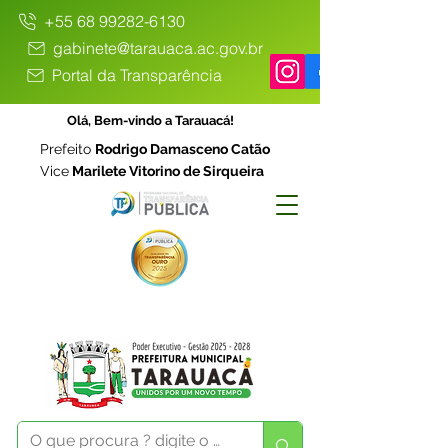
+55 68 99282-6130
gabinete@tarauaca.ac.gov.br
Portal da Transparência
Olá, Bem-vindo a Tarauacá!
Prefeito
Rodrigo Damasceno Catão
Vice
Marilete Vitorino de Sirqueira