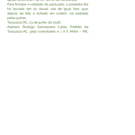
Para firmeza e validade do pactuado, a presente Ata
foi lavrada em 02 (duas) vias de igual teor, que,
depois de lida e achada em ordem, vai assinada
pelas partes.
Tarauacá/AC, 23 de junho de 2026.
Assinam, Rodrigo Damasceno Catão, Prefeito de
Tarauacá/AC, pela contratante e J A S MAIA – ME,
inscrita no CNPJ nº
29.827.675
/0001-90, pela
contratada.
Visualizar
Este texto não substitui o publicado no Diário Oficial,
mas facilita a pesquisa para localizar a publicação
oficial.
Fale com a Prefeitura
Whatsapp