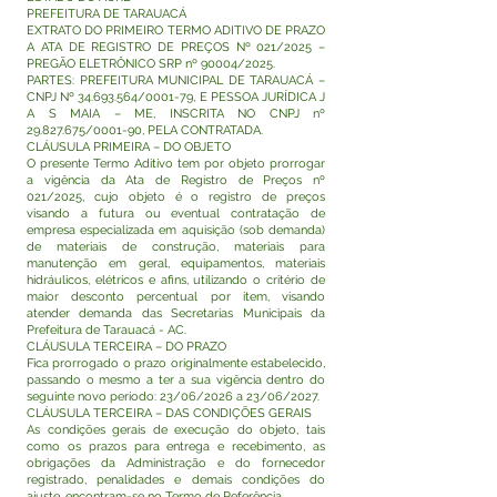
PREFEITURA DE TARAUACÁ
EXTRATO DO PRIMEIRO TERMO ADITIVO DE PRAZO
A ATA DE REGISTRO DE PREÇOS Nº 021/2025 –
PREGÃO ELETRÔNICO SRP nº 90004/2025.
PARTES: PREFEITURA MUNICIPAL DE TARAUACÁ –
CNPJ Nº
34.693.564
/0001-79, E PESSOA JURÍDICA J
A S MAIA – ME, INSCRITA NO CNPJ nº
29.827.675
/0001-90, PELA CONTRATADA.
CLÁUSULA PRIMEIRA – DO OBJETO
O presente Termo Aditivo tem por objeto prorrogar
a vigência da Ata de Registro de Preços nº
021/2025, cujo objeto é o registro de preços
visando a futura ou eventual contratação de
empresa especializada em aquisição (sob demanda)
de materiais de construção, materiais para
manutenção em geral, equipamentos, materiais
hidráulicos, elétricos e afins, utilizando o critério de
maior desconto percentual por item, visando
atender demanda das Secretarias Municipais da
Prefeitura de Tarauacá - AC.
CLÁUSULA TERCEIRA – DO PRAZO
Fica prorrogado o prazo originalmente estabelecido,
passando o mesmo a ter a sua vigência dentro do
seguinte novo período: 23/06/2026 a 23/06/2027.
CLÁUSULA TERCEIRA – DAS CONDIÇÕES GERAIS
As condições gerais de execução do objeto, tais
como os prazos para entrega e recebimento, as
obrigações da Administração e do fornecedor
registrado, penalidades e demais condições do
ajuste, encontram-se no Termo de Referência.