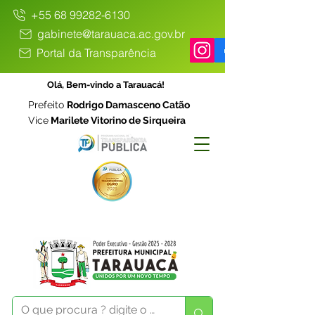
+55 68 99282-6130
gabinete@tarauaca.ac.gov.br
Portal da Transparência
Olá, Bem-vindo a Tarauacá!
Prefeito
Rodrigo Damasceno Catão
Vice
Marilete Vitorino de Sirqueira