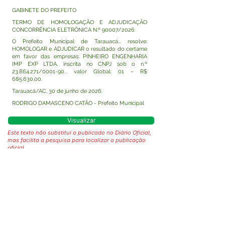
GABINETE DO PREFEITO
TERMO DE HOMOLOGAÇÃO E ADJUDICAÇÃO
CONCORRÊNCIA ELETRÔNICA N.º 90007/2026
O Prefeito Municipal de Tarauacá... resolve:
HOMOLOGAR e ADJUDICAR o resultado do certame
em favor das empresas: PINHEIRO ENGENHARIA
IMP EXP LTDA, inscrita no CNPJ sob o n.º
23.864.271
/0001-90... valor Global: 01 – R$
685.630,00.
Tarauacá/AC, 30 de junho de 2026.
RODRIGO DAMASCENO CATÃO - Prefeito Municipal
Visualizar
Este texto não substitui o publicado no Diário Oficial,
mas facilita a pesquisa para localizar a publicação
oficial.