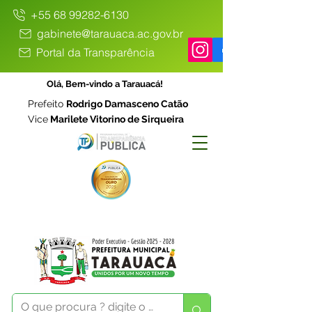
+55 68 99282-6130
gabinete@tarauaca.ac.gov.br
Portal da Transparência
Olá, Bem-vindo a Tarauacá!
Prefeito
Rodrigo Damasceno Catão
Vice
Marilete Vitorino de Sirqueira