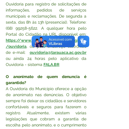
Ouvidoria para registro de solicitações de 
informações, pedidos de serviços 
municipais e reclamações. De segunda a 
sexta, das 8h às 13h (presencial). Telefone: 
(68) 99258-5622. A qualquer hora pelo 
Portal do Cidadão na URL disponível em: 
https://www.tarauaca.ac.gov.br/paginas
/ouvidoria
, ou pelo endereço eletrônico 
de e-mail:  
ouvidoria@tarauaca.ac.gov.br
ou ainda 24 horas pelo aplicativo da 
Ouvidoria - sistema
FALA.BR
O anonimato de quem denuncia é 
garantido?
A Ouvidoria do Município oferece a opção 
de anonimato nas denúncias. O objetivo 
sempre foi deixar os cidadãos e servidores 
confortáveis e seguros para fazerem o 
registro. Atualmente, existem várias 
legislações que cobram a garantia de 
escolha pelo anonimato, e o cumprimento 