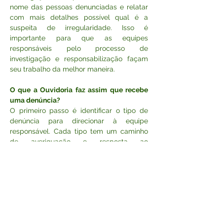
nome das pessoas denunciadas e relatar 
com mais detalhes possível qual é a 
suspeita de irregularidade. Isso é 
importante para que as equipes 
responsáveis pelo processo de 
investigação e responsabilização façam 
seu trabalho da melhor maneira.
O que a Ouvidoria faz assim que recebe 
uma denúncia?
O primeiro passo é identificar o tipo de 
denúncia para direcionar à equipe 
responsável. Cada tipo tem um caminho 
de averiguação e resposta ao 
denunciante. Uma denúncia sobre obra 
privada irregular, por exemplo, é 
encaminhada para ação do setor de 
Fiscalização de Obras. Cadeiras e mesas 
de bar atrapalhando pedestres na 
calçada, para a Fiscalização de Posturas. 
Má conduta de servidores públicos, para a 