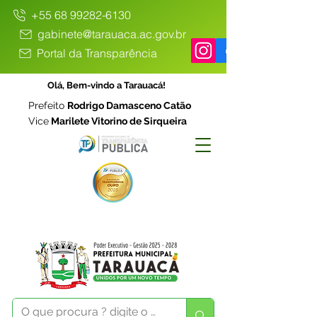
+55 68 99282-6130
gabinete@tarauaca.ac.gov.br
Portal da Transparência
Olá, Bem-vindo a Tarauacá!
Prefeito
Rodrigo Damasceno Catão
Vice
Marilete Vitorino de Sirqueira