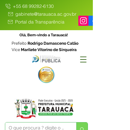
+55 68 99282-6130
gabinete@tarauaca.ac.gov.br
Portal da Transparência
Olá, Bem-vindo a Tarauacá!
Prefeito
Rodrigo Damasceno Catão
Vice
Marilete Vitorino de Sirqueira