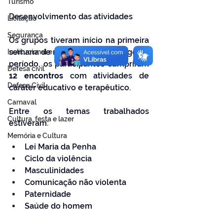
Turismo
Desenvolvimento das atividades
Licitação
Segurança
Os grupos tiveram início na primeira 
semana de novembro e, ao longo do 
Institucional e Governo
período, os participantes cumpriram 
Defesa cívil
12 encontros
 com atividades de 
Defesa Civil
caráter educativo e terapêutico.
Carnaval
Entre os temas trabalhados 
Cultura, festa e lazer
estiveram:
Memória e Cultura
Lei Maria da Penha
Ciclo da violência
Masculinidades
Comunicação não violenta
Paternidade
Saúde do homem