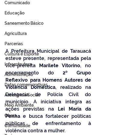
Comunicado
Educação
Saneamento Básico
Agricultura
Parcerias
A Prefeitura Municipal de Tarauacá 
Cultura e Esporte
esteve presente, representada pela 
Infraestrutura
vice-prefeita 
Marilete Vitorino
, no 
encerramento do 
2º Grupo 
Administração
Reflexivo para Homens Autores de 
Datas comemorativas
Violência Doméstica
, realizado na 
Delegacia de Polícia Civil do 
Assistência Social
município. A iniciativa integra as 
Meio Ambiente
ações previstas na 
Lei Maria da 
Obras
Penha
 e busca fortalecer políticas 
públicas de enfrentamento à 
Comunidade
violência contra a mulher.