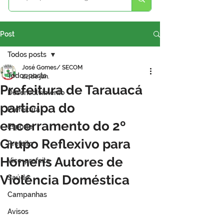
Post
Todos posts
José Gomes/ SECOM
Todos posts
22 de jan.
Prefeitura de Tarauacá
Desenvolvimento
participa do
Prefeitura
encerramento do 2º
Esporte
Grupo Reflexivo para
Prefeito
Homens Autores de
Vice-prefeita
Violência Doméstica
Saúde
Campanhas
Avisos