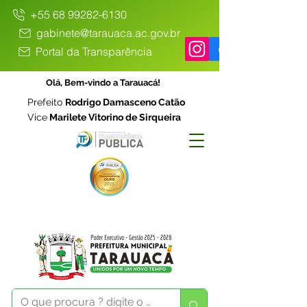
+55 68 99282-6130
gabinete@tarauaca.ac.gov.br
Portal da Transparência
Olá, Bem-vindo a Tarauacá!
Prefeito
Rodrigo Damasceno Catão
Vice
Marilete Vitorino de Sirqueira