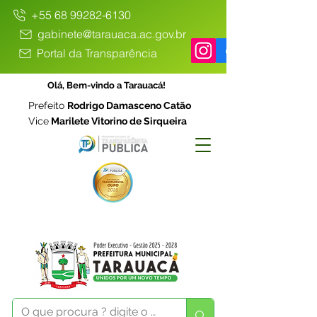
+55 68 99282-6130
gabinete@tarauaca.ac.gov.br
Portal da Transparência
Olá, Bem-vindo a Tarauacá!
Prefeito
Rodrigo Damasceno Catão
Vice
Marilete Vitorino de Sirqueira