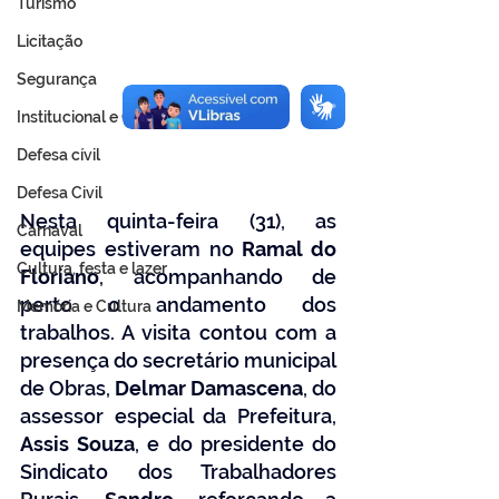
Turismo
Licitação
Segurança
Institucional e Governo
Defesa cívil
Defesa Civil
Nesta quinta-feira (31), as 
Carnaval
equipes estiveram no 
Ramal do 
Cultura, festa e lazer
Floriano
, acompanhando de 
perto o andamento dos 
Memória e Cultura
trabalhos. A visita contou com a 
presença do secretário municipal 
de Obras, 
Delmar Damascena
, do 
assessor especial da Prefeitura, 
Assis Souza
, e do presidente do 
Sindicato dos Trabalhadores 