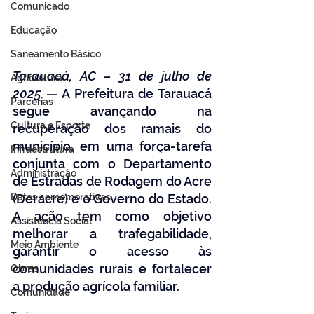
Comunicado
Educação
Saneamento Básico
Tarauacá, AC – 31 de julho de 
Agricultura
2025
 — A Prefeitura de Tarauacá 
Parcerias
segue avançando na 
Cultura e Esporte
recuperação dos ramais do 
município, em uma força-tarefa 
Infraestrutura
conjunta com o Departamento 
Administração
de Estradas de Rodagem do Acre 
Datas comemorativas
(Deracre) e o Governo do Estado. 
A ação tem como objetivo 
Assistência Social
melhorar a trafegabilidade, 
Meio Ambiente
garantir o acesso às 
comunidades rurais e fortalecer 
Obras
a produção agrícola familiar.
Comunidade