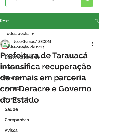
Post
Todos posts
José Gomes/ SECOM
Todos posts
1 de ago. de 2025
Prefeitura de Tarauacá
Desenvolvimento
intensifica recuperação
Prefeitura
de ramais em parceria
Esporte
com Deracre e Governo
Prefeito
do Estado
Vice-prefeita
Saúde
Campanhas
Avisos