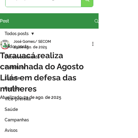
Post
Todos posts
José Gomes/ SECOM
Todos posts
29 de ago. de 2025
Tarauacá realiza
Desenvolvimento
caminhada do Agosto
Prefeitura
Lilás em defesa das
Esporte
mulheres
Prefeito
Atualizado:
29 de ago. de 2025
Vice-prefeita
Saúde
Campanhas
Avisos