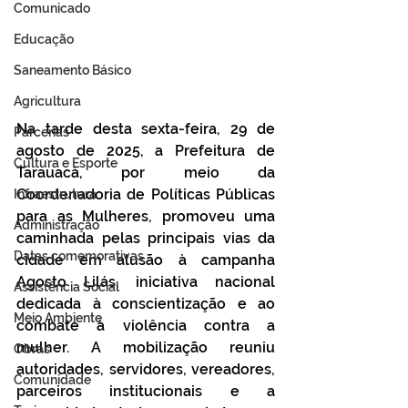
Comunicado
Educação
Saneamento Básico
Agricultura
Na tarde desta sexta-feira, 29 de 
Parcerias
agosto de 2025, a Prefeitura de 
Cultura e Esporte
Tarauacá, por meio da 
Coordenadoria de Políticas Públicas 
Infraestrutura
para as Mulheres, promoveu uma 
Administração
caminhada pelas principais vias da 
Datas comemorativas
cidade em alusão à campanha 
Agosto Lilás, iniciativa nacional 
Assistência Social
dedicada à conscientização e ao 
Meio Ambiente
combate à violência contra a 
mulher. A mobilização reuniu 
Obras
autoridades, servidores, vereadores, 
Comunidade
parceiros institucionais e a 