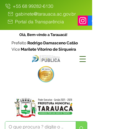
+55 68 99282-6130
gabinete@tarauaca.ac.gov.br
Portal da Transparência
Olá, Bem-vindo a Tarauacá!
Prefeito
Rodrigo Damasceno Catão
Vice
Marilete Vitorino de Sirqueira