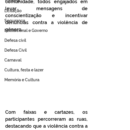
Turismo
comunidade, todos engajados em 
levar mensagens de 
Licitação
conscientização e incentivar 
Segurança
denúncias contra a violência de 
gênero.
Institucional e Governo
Defesa cívil
Defesa Civil
Carnaval
Cultura, festa e lazer
Memória e Cultura
Com faixas e cartazes, os 
participantes percorreram as ruas, 
destacando que a violência contra a 