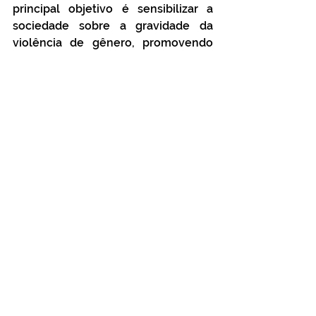
principal objetivo é sensibilizar a 
sociedade sobre a gravidade da 
violência de gênero, promovendo 
debates, eventos educativos e a 
divulgação de canais de denúncia, 
como o Ligue 180, serviço gratuito 
do Governo Federal que oferece 
orientação, acolhimento e 
encaminhamento de denúncias.
Fotos: Raimundo/SECOM.
Campanhas
Ver tudo
Posts Relacionados