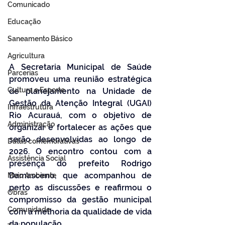
Comunicado
Educação
Saneamento Básico
Agricultura
A Secretaria Municipal de Saúde 
Parcerias
promoveu uma reunião estratégica 
Cultura e Esporte
de planejamento na Unidade de 
Gestão da Atenção Integral (UGAI) 
Infraestrutura
Rio Acurauá, com o objetivo de 
Administração
organizar e fortalecer as ações que 
serão desenvolvidas ao longo de 
Datas comemorativas
2026. O encontro contou com a 
Assistência Social
presença do prefeito Rodrigo 
Damasceno, que acompanhou de 
Meio Ambiente
perto as discussões e reafirmou o 
Obras
compromisso da gestão municipal 
Comunidade
com a melhoria da qualidade de vida 
da população.