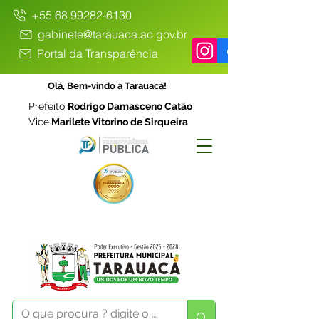
+55 68 99282-6130
gabinete@tarauaca.ac.gov.br
Portal da Transparência
Olá, Bem-vindo a Tarauacá!
Prefeito
Rodrigo Damasceno Catão
Vice
Marilete Vitorino de Sirqueira