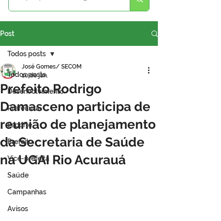
Post
Todos posts
José Gomes/ SECOM
Todos posts
10 de jan.
Prefeito Rodrigo
Desenvolvimento
Damasceno participa de
Prefeitura
reunião de planejamento
Esporte
da Secretaria de Saúde
Prefeito
na UGAI Rio Acurauá
Vice-prefeita
Saúde
Campanhas
Avisos