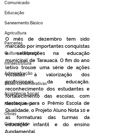
Comunicado
Educação
Saneamento Básico
Agricultura
O mês de dezembro tem sido 
Parcerias
marcado por importantes conquistas 
e celebrações na educação 
Cultura e Esporte
municipal de Tarauacá. O fim do ano 
Infraestrutura
letivo trouxe uma série de ações 
Administração
voltadas à valorização dos 
profissionais da educação, 
Datas comemorativas
reconhecimento dos estudantes e 
Assistência Social
fortalecimento das escolas, com 
destaque para o Prêmio Escola de 
Meio Ambiente
Qualidade, o Projeto Aluno Nota 10 e 
Obras
as formaturas das turmas da 
Comunidade
educação infantil e do ensino 
fundamental.