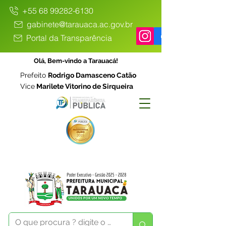
+55 68 99282-6130
gabinete@tarauaca.ac.gov.br
Portal da Transparência
Olá, Bem-vindo a Tarauacá!
Prefeito
Rodrigo Damasceno Catão
Vice
Marilete Vitorino de Sirqueira