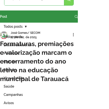
Post
Todos posts
José Gomes/ SECOM
Todos posts
17 de dez. de 2025
Formaturas, premiações
Desenvolvimento
e valorização marcam o
Prefeitura
encerramento do ano
Esporte
letivo na educação
Prefeito
municipal de Tarauacá
Vice-prefeita
Saúde
Campanhas
Avisos