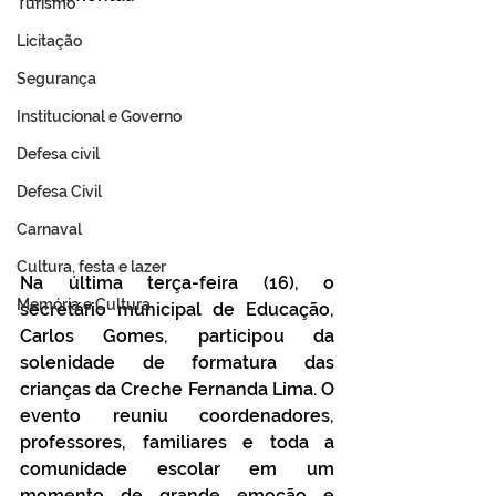
Turismo
Licitação
Segurança
Institucional e Governo
Defesa cívil
Defesa Civil
Carnaval
Cultura, festa e lazer
Na última terça-feira (16), o 
Memória e Cultura
secretário municipal de Educação, 
Carlos Gomes, participou da 
solenidade de formatura das 
crianças da Creche Fernanda Lima. O 
evento reuniu coordenadores, 
professores, familiares e toda a 
comunidade escolar em um 
momento de grande emoção e 