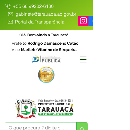
+55 68 99282-6130
gabinete@tarauaca.ac.gov.br
Portal da Transparência
Olá, Bem-vindo a Tarauacá!
Prefeito
Rodrigo Damasceno Catão
Vice
Marilete Vitorino de Sirqueira