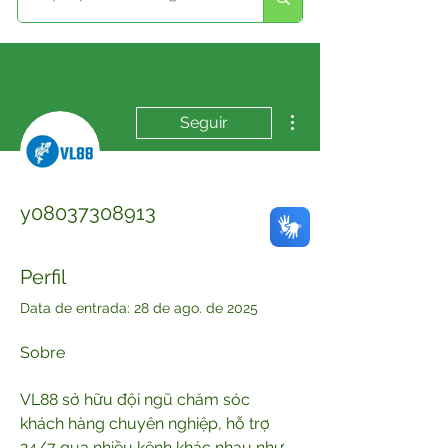
Mais ações
Seguir
y08037308913
Perfil
Data de entrada: 28 de ago. de 2025
Sobre
VL88 sở hữu đội ngũ chăm sóc 
khách hàng chuyên nghiệp, hỗ trợ 
24/7 qua nhiều kênh khác nhau như 