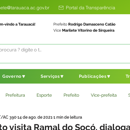
ete@tarauaca.ac.gov.br
Portal da Transparência
m-vindo a Tarauacá!
Prefeito
Rodrigo Damasceno Catão
Vice
Marilete Vitorino de Sirqueira
Governo🔽
Serviços🔽
Publicações🔽
T
Prefeitura
Esporte
Prefeito
Vice-prefeita
T/AC 390
14 de ago. de 2021
1 min de leitura
ducação
Saneamento Básico
Agricultura
Parceria
to visita Ramal do Socó, dialog