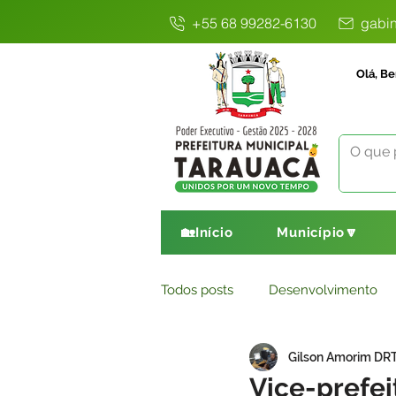
+55 68 99282-6130
gabin
Olá, Be
🏡Início
Município🔽
Todos posts
Desenvolvimento
Gilson Amorim DR
Avisos
Comunicado
E
Vice-prefei