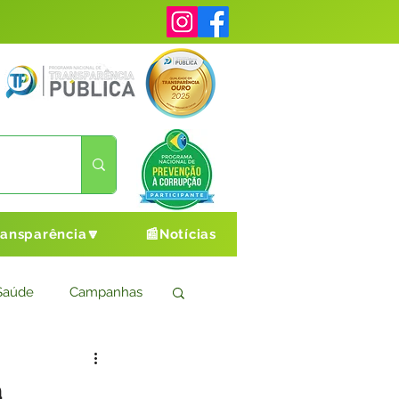
ransparência🔽
📰Notícias
Saúde
Campanhas
s
Cultura e Esporte
a