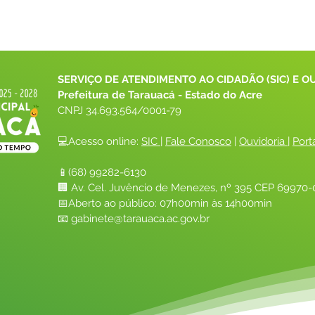
SERVIÇO DE ATENDIMENTO AO CIDADÃO (SIC) E O
Prefeitura de Tarauacá - Estado do Acre
CNPJ 
34.693.564/0001-79
💻Acesso online: 
SIC 
| 
Fale Conosco
 | 
Ouvidoria
| 
Port
📱(68) 99282-6130 
🏢 Av. Cel. Juvêncio de Menezes, nº 395 CEP 69970-0
📅Aberto ao público: 07h00min às 14h00min
📧 
gabinete@tarauaca.ac.gov.br