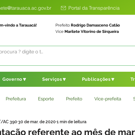
ete@tarauaca.ac.gov.br
Portal da Transparência
m-vindo a Tarauacá!
Prefeito
Rodrigo Damasceno Catão
Vice
Marilete Vitorino de Sirqueira
Governo🔽
Serviços🔽
Publicações🔽
T
Prefeitura
Esporte
Prefeito
Vice-prefeita
T/AC 390
30 de mar. de 2020
1 min de leitura
ducação
Saneamento Básico
Agricultura
Parceria
ntação referente ao mês de mar