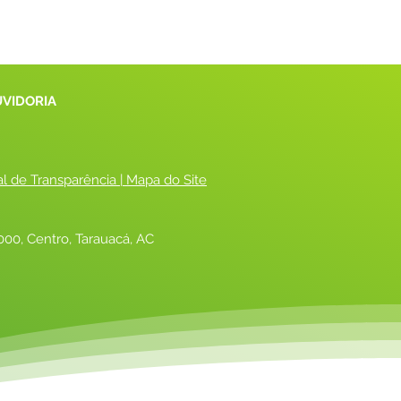
UVIDORIA
al de Transparência
 |
 Mapa do Site
00, Centro, Tarauacá, AC