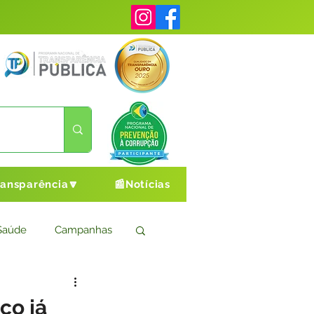
ransparência🔽
📰Notícias
Saúde
Campanhas
s
Cultura e Esporte
ço já