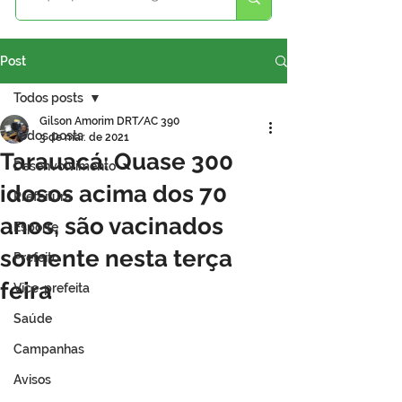
Post
Todos posts
Gilson Amorim DRT/AC 390
Todos posts
3 de mar. de 2021
Tarauacá: Quase 300
Desenvolvimento
idosos acima dos 70
Prefeitura
anos, são vacinados
Esporte
somente nesta terça
Prefeito
feira
Vice-prefeita
Saúde
Campanhas
Avisos