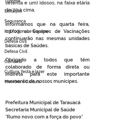
Turismo
setenta e um) idosos, na faixa etária 
de 70 à cima.
Licitação
Segurança
Informamos que na quarta feira, 
03/03, as Equipes de Vacinações 
Institucional e Governo
continuarão nas mesmas unidades 
Defesa cívil
básicas de Saúdes.
Defesa Civil
Obrigado a todos que têm 
Carnaval
colaborado de forma direta ou 
Cultura, festa e lazer
indireta para este importante 
momento de nossos munícipes.
Memória e Cultura
Prefeitura Municipal de Tarauacá
Secretaria Municipal de Saúde
*Rumo novo com a força do povo*