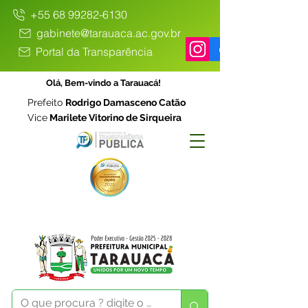
+55 68 99282-6130
gabinete@tarauaca.ac.gov.br
Portal da Transparência
Olá, Bem-vindo a Tarauacá!
Prefeito
Rodrigo Damasceno Catão
Vice
Marilete Vitorino de Sirqueira