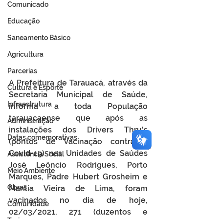
Comunicado
Educação
Saneamento Básico
Agricultura
Parcerias
A Prefeitura de Tarauacá, através da 
Cultura e Esporte
Secretaria Municipal de Saúde, 
Infraestrutura
informa a toda População 
tarauacaense que após as 
Administração
instalações dos Drivers Thru's 
Datas comemorativas
(pontos de Vacinação contra a 
Covid-19) nas Unidades de Saúdes 
Assistência Social
José Leôncio Rodrigues, Porto 
Meio Ambiente
Marques, Padre Hubert Grosheim e 
Obras
Marília Vieira de Lima, foram 
vacinados no dia de hoje, 
Comunidade
02/03/2021, 271 (duzentos e 