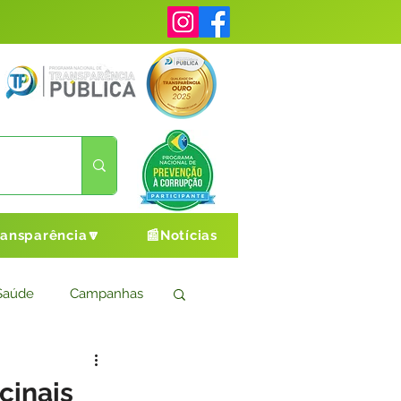
ransparência🔽
📰Notícias
Saúde
Campanhas
s
Cultura e Esporte
cinais