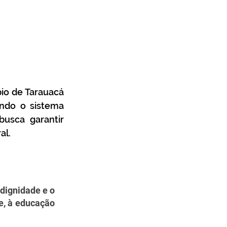
io de Tarauacá 
ndo o sistema 
usca garantir 
l. 
ignidade e o 
, à educação 