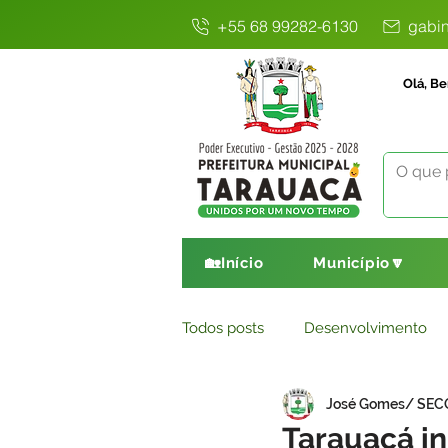
+55 68 99282-6130
gabin
Olá, Be
🏡Início
Município🔽
Todos posts
Desenvolvimento
José Gomes/ SE
Avisos
Comunicado
E
Tarauacá in