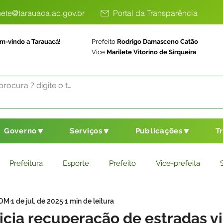
ete@tarauaca.ac.gov.br
Portal da Transparência
m-vindo a Tarauacá!
Prefeito
Rodrigo Damasceno Catão
Vice
Marilete Vitorino de Sirqueira
Governo🔽
Serviços🔽
Publicações🔽
T
Prefeitura
Esporte
Prefeito
Vice-prefeita
COM
1 de jul. de 2025
1 min de leitura
ducação
Saneamento Básico
Agricultura
Parceria
icia recuperação de estradas vi