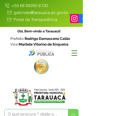
+55 68 99282-6130
gabinete@tarauaca.ac.gov.br
Portal da Transparência
Olá, Bem-vindo a Tarauacá!
Prefeito
Rodrigo Damasceno Catão
Vice
Marilete Vitorino de Sirqueira