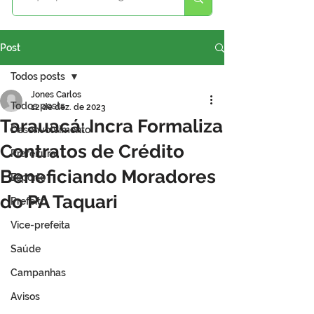
Post
Todos posts
Jones Carlos
Todos posts
12 de dez. de 2023
Tarauacá: Incra Formaliza
Desenvolvimento
Contratos de Crédito
Prefeitura
Beneficiando Moradores
Esporte
do PA Taquari
Prefeito
Vice-prefeita
Saúde
Campanhas
Avisos