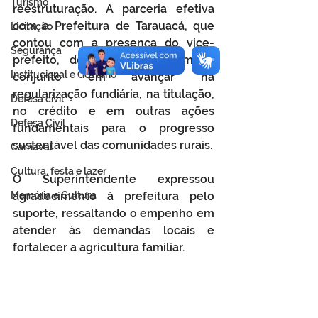
Turismo
reestruturação. A parceria efetiva 
com a Prefeitura de Tarauacá, que 
Licitação
contou com a presença do vice-
Segurança
prefeito, destaca o compromisso 
Institucional e Governo
conjunto em avançar na 
regularização fundiária, na titulação, 
Defesa cívil
no crédito e em outras ações 
Defesa Civil
fundamentais para o progresso 
sustentável das comunidades rurais.
Carnaval
Cultura, festa e lazer
O Superintendente expressou 
Memória e Cultura
agradecimento à prefeitura pelo 
suporte, ressaltando o empenho em 
atender às demandas locais e 
fortalecer a agricultura familiar.