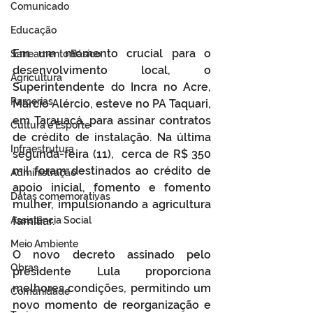
Comunicado
Educação
Em um momento crucial para o 
Saneamento Básico
desenvolvimento local, o 
Agricultura
Superintendente do Incra no Acre, 
Parcerias
Márcio Alércio, esteve no PA Taquari, 
em Tarauacá, para assinar contratos 
Cultura e Esporte
de crédito de instalação. Na última 
Infraestrutura
segunda-feira (11),  cerca de R$ 350 
mil foram destinados ao crédito de 
Administração
apoio inicial, fomento e fomento 
Datas comemorativas
mulher, impulsionando a agricultura 
Assistência Social
familiar.
Meio Ambiente
O novo decreto assinado pelo 
Obras
presidente Lula proporciona 
melhores condições, permitindo um 
Comunidade
novo momento de reorganização e 