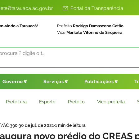
ete@tarauaca.ac.gov.br
Portal da Transparência
m-vindo a Tarauacá!
Prefeito
Rodrigo Damasceno Catão
Vice
Marilete Vitorino de Sirqueira
Governo🔽
Serviços🔽
Publicações🔽
T
Prefeitura
Esporte
Prefeito
Vice-prefeita
T/AC 390
30 de jul. de 2021
1 min de leitura
ducação
Saneamento Básico
Agricultura
Parceria
naugura novo prédio do CREAS 