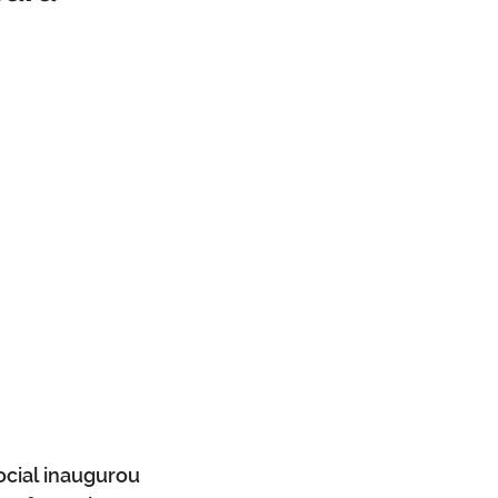
mbiente
Obras
a cívil
Defesa Civil
cial inaugurou 