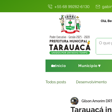
+55 68 99282-6130
gabin
Olá, Be
🏡Início
Município🔽
Todos posts
Desenvolvimento
Gilson Amorim DR
Avisos
Comunicado
E
Tarauacá i