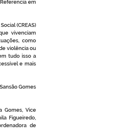
 Referencia em 
Social (CREAS) 
que vivenciam 
tuações, como 
e violência ou 
m tudo isso a 
essível e mais 
. Sansão Gomes 
a Gomes, Vice 
a Figueiredo, 
ordenadora de 