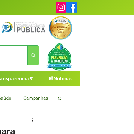
ransparência🔽
📰Notícias
Saúde
Campanhas
s
Cultura e Esporte
para