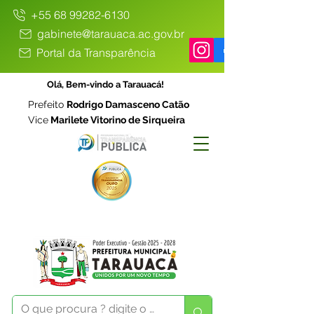
+55 68 99282-6130
gabinete@tarauaca.ac.gov.br
Portal da Transparência
Olá, Bem-vindo a Tarauacá!
Prefeito
Rodrigo Damasceno Catão
Vice
Marilete Vitorino de Sirqueira