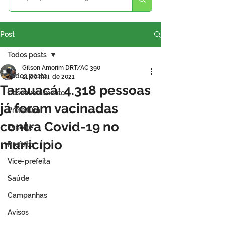
Post
Todos posts
Gilson Amorim DRT/AC 390
Todos posts
11 de mai. de 2021
Tarauacá: 4.318 pessoas
Desenvolvimento
já foram vacinadas
Prefeitura
contra Covid-19 no
Esporte
município
Prefeito
Vice-prefeita
Saúde
Campanhas
Avisos