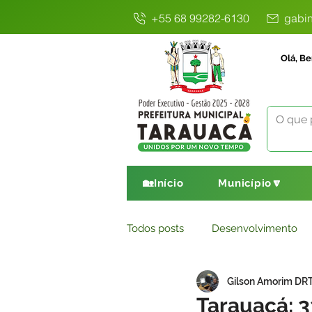
+55 68 99282-6130
gabin
Olá, Be
🏡Início
Município🔽
Todos posts
Desenvolvimento
Gilson Amorim DR
Avisos
Comunicado
E
Tarauacá: 3