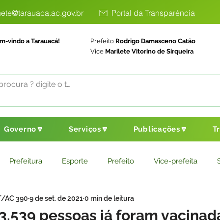
ete@tarauaca.ac.gov.br
Portal da Transparência
m-vindo a Tarauacá!
Prefeito
Rodrigo Damasceno Catão
Vice
Marilete Vitorino de Sirqueira
Governo🔽
Serviços🔽
Publicações🔽
T
Prefeitura
Esporte
Prefeito
Vice-prefeita
T/AC 390
9 de set. de 2021
0 min de leitura
ducação
Saneamento Básico
Agricultura
Parceria
3.539 pessoas já foram vacinad