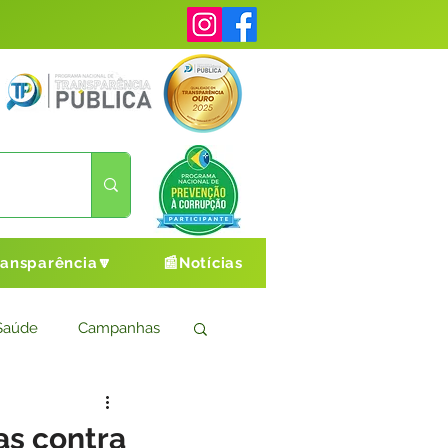
ransparência🔽
📰Notícias
Saúde
Campanhas
s
Cultura e Esporte
as contra