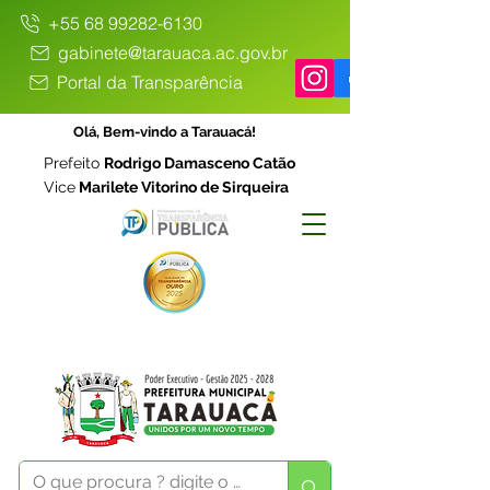
+55 68 99282-6130
gabinete@tarauaca.ac.gov.br
Portal da Transparência
Olá, Bem-vindo a Tarauacá!
Prefeito
Rodrigo Damasceno Catão
Vice
Marilete Vitorino de Sirqueira