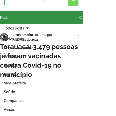
Post
Todos posts
Gilson Amorim DRT/AC 390
Todos posts
30 de abr. de 2021
Tarauacá: 3.479 pessoas
Desenvolvimento
já foram vacinadas
Prefeitura
contra Covid-19 no
Esporte
município
Prefeito
Vice-prefeita
Saúde
Campanhas
Avisos