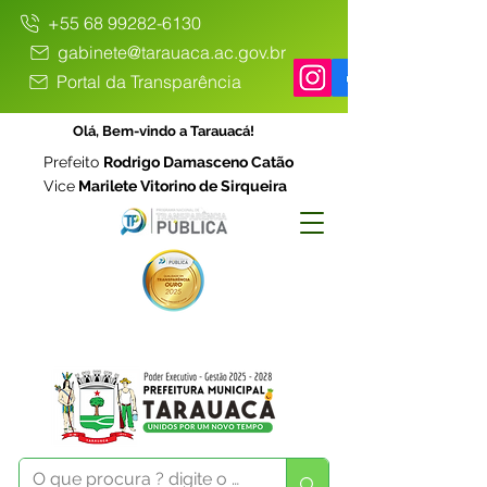
+55 68 99282-6130
gabinete@tarauaca.ac.gov.br
Portal da Transparência
Olá, Bem-vindo a Tarauacá!
Prefeito
Rodrigo Damasceno Catão
Vice
Marilete Vitorino de Sirqueira