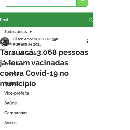
Post
Todos posts
Gilson Amorim DRT/AC 390
Todos posts
8 de abr. de 2021
Tarauacá: 3.068 pessoas
Desenvolvimento
já foram vacinadas
Prefeitura
contra Covid-19 no
Esporte
município
Prefeito
Vice-prefeita
Saúde
Campanhas
Avisos