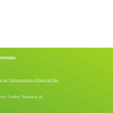
UVIDORIA
al de Transparência
 |
 Mapa do Site
00, Centro, Tarauacá, AC