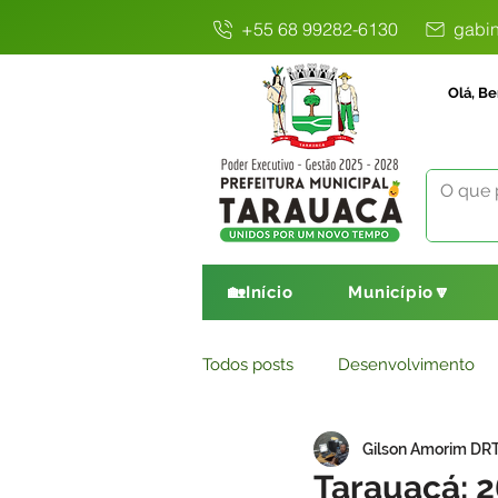
+55 68 99282-6130
gabin
Olá, Be
🏡Início
Município🔽
Todos posts
Desenvolvimento
Gilson Amorim DR
Avisos
Comunicado
E
Tarauacá: 2