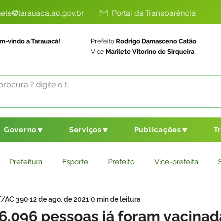
ete@tarauaca.ac.gov.br
Portal da Transparência
m-vindo a Tarauacá!
Prefeito
Rodrigo Damasceno Catão
Vice
Marilete Vitorino de Sirqueira
Governo🔽
Serviços🔽
Publicações🔽
T
Prefeitura
Esporte
Prefeito
Vice-prefeita
T/AC 390
12 de ago. de 2021
0 min de leitura
ducação
Saneamento Básico
Agricultura
Parceria
6.096 pessoas já foram vacinad