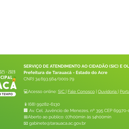
SERVIÇO DE ATENDIMENTO AO CIDADÃO (SIC) E O
Prefeitura de Tarauacá - Estado do Acre
CNPJ 
34.693.564/0001-79
💻Acesso online: 
SIC 
| 
Fale Conosco
 | 
Ouvidoria
| 
Port
📱(68) 99282-6130 
🏢 Av. Cel. Juvêncio de Menezes, nº 395 CEP 69970-0
📅Aberto ao público: 07h00min às 14h00min
📧 
gabinete@tarauaca.ac.gov.br