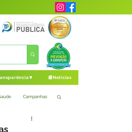
ransparência🔽
📰Notícias
Saúde
Campanhas
s
Cultura e Esporte
as