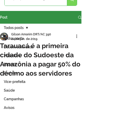
Post
Todos posts
Gilson Amorim DRT/AC 390
Todos posts
24 de jun. de 2019
Tarauacá é a primeira
Desenvolvimento
cidade do Sudoeste da
Prefeitura
Amazônia a pagar 50% do
Esporte
décimo aos servidores
Prefeito
Vice-prefeita
Saúde
Campanhas
Avisos