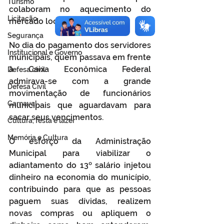
Turismo
colaboram no aquecimento do 
Licitação
mercado local.
Segurança
No dia do pagamento dos servidores 
Institucional e Governo
municipais, quem passava em frente 
à Caixa Econômica Federal 
Defesa cívil
admirava-se com a grande 
Defesa Civil
movimentação de funcionários 
Carnaval
municipais que aguardavam para 
sacar seus vencimentos.
Cultura, festa e lazer
Memória e Cultura
O esforço da Administração 
Municipal para viabilizar o 
adiantamento do 13º salário injetou 
dinheiro na economia do município, 
contribuindo para que as pessoas 
paguem suas dívidas, realizem 
novas compras ou apliquem o 