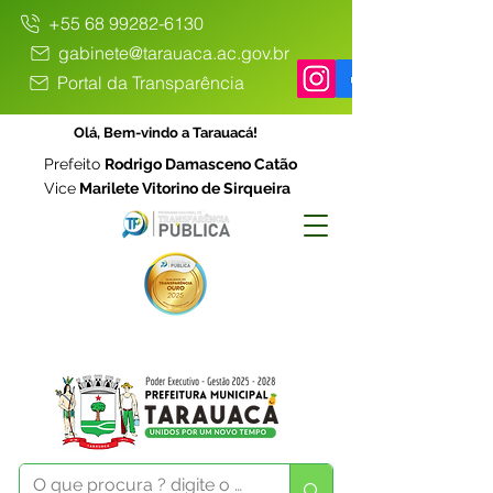
+55 68 99282-6130
gabinete@tarauaca.ac.gov.br
Portal da Transparência
Olá, Bem-vindo a Tarauacá!
Prefeito
Rodrigo Damasceno Catão
Vice
Marilete Vitorino de Sirqueira