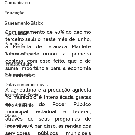
Comunicado
Educação
Saneamento Básico
Com pagamento de 50% do décimo 
Agricultura
terceiro salário neste mês de junho, 
Parcerias
a Prefeita de Tarauacá Marilete 
Vitorino se tornou a primeira 
Cultura e Esporte
gestora, com esse feito, que é de 
Infraestrutura
suma importância para a economia 
Administração
do município.
Datas comemorativas
A agricultura e a produção agrícola 
Assistência Social
no município é intensificada graças 
ao apoio do Poder Público 
Meio Ambiente
municipal, estadual e federal, 
Obras
através de seus programas de 
Comunidade
incentivo. A par disso, as rendas dos 
servidores públicos municipais 