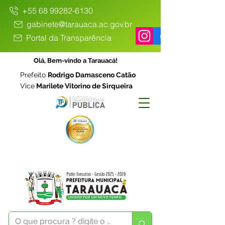
+55 68 99282-6130
gabinete@tarauaca.ac.gov.br
Portal da Transparência
Olá, Bem-vindo a Tarauacá!
Prefeito
Rodrigo Damasceno Catão
Vice
Marilete Vitorino de Sirqueira