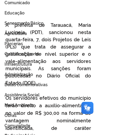
Comunicado
Educação
Saneamento Básico
A prefeita de Tarauacá, Maria 
Lucineia (PDT), sancionou nesta 
Agricultura
quarta-feira, 7, dois Projetos de Leis 
Parcerias
(PLs) que trata de assegurar a 
gratificação de nível superior e o 
Cultura e Esporte
vale-alimentação aos servidores 
Infraestrutura
municipais. As sanções foram 
Administração
publicadas no Diário Oficial do 
Estado (DOE).
Datas comemorativas
Assistência Social
Os servidores efetivos do município 
Meio Ambiente
terão direito a auxílio-alimentação 
no valor de R$ 300,00 na forma de 
Obras
vantagem nominalmente 
Comunidade
identificada, de caráter 