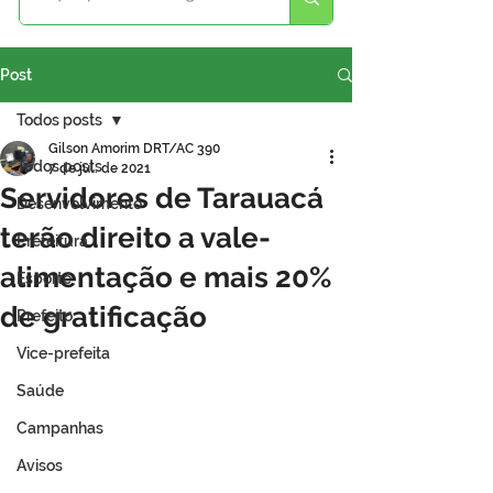
Post
Todos posts
Gilson Amorim DRT/AC 390
Todos posts
7 de jul. de 2021
Servidores de Tarauacá
Desenvolvimento
terão direito a vale-
Prefeitura
alimentação e mais 20%
Esporte
de gratificação
Prefeito
Vice-prefeita
Saúde
Campanhas
Avisos